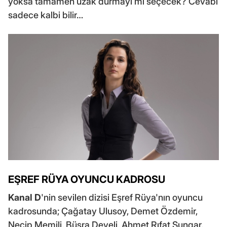
yoksa tamamen uzak durmayı mı seçecek? Cevabı
sadece kalbi bilir…
EŞREF RÜYA OYUNCU KADROSU
Kanal D
'nin sevilen dizisi Eşref Rüya'nın oyuncu
kadrosunda; Çağatay Ulusoy, Demet Özdemir,
Necip Memili, Büşra Develi, Ahmet Rıfat Şungar,