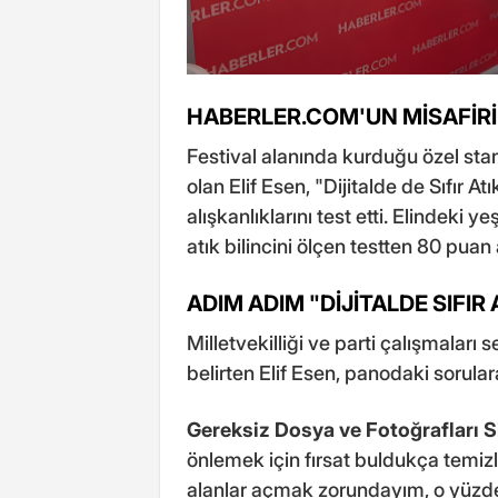
HABERLER.COM'UN MİSAFİR
Festival alanında kurduğu özel stan
olan Elif Esen, "Dijitalde de Sıfır A
alışkanlıklarını test etti. Elindeki ye
atık bilincini ölçen testten 80 puan 
ADIM ADIM "DİJİTALDE SIFIR 
Milletvekilliği ve parti çalışmala
belirten Elif Esen, panodaki sorulara
Gereksiz Dosya ve Fotoğrafları 
önlemek için fırsat buldukça temizl
alanlar açmak zorundayım, o yüzde