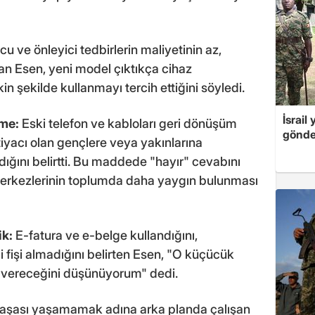
u ve önleyici tedbirlerin maliyetinin az,
an Esen, yeni model çıktıkça cihaz
in şekilde kullanmayı tercih ettiğini söyledi.
İsrail
rme:
Eski telefon ve kabloları geri dönüşüm
gönde
tiyacı olan gençlere veya yakınlarına
ığını belirtti. Bu maddede "hayır" cevabını
merkezlerinin toplumda daha yaygın bulunması
ik:
E-fatura ve e-belge kullandığını,
 fişi almadığını belirten Esen, "O küçücük
r vereceğini düşünüyorum" dedi.
maşası yaşamamak adına arka planda çalışan