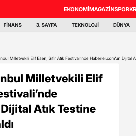
EKONOMİ
MAGAZİN
SPOR
KR
FİNANS
3. SAYFA
TEKNOLOJİ
DÜNYA
nbul Milletvekili Elif Esen, Sıfır Atık Festivali’nde Haberler.com’un Dijital A
nbul Milletvekili Elif
estivali’nde
ijital Atık Testine
ldı