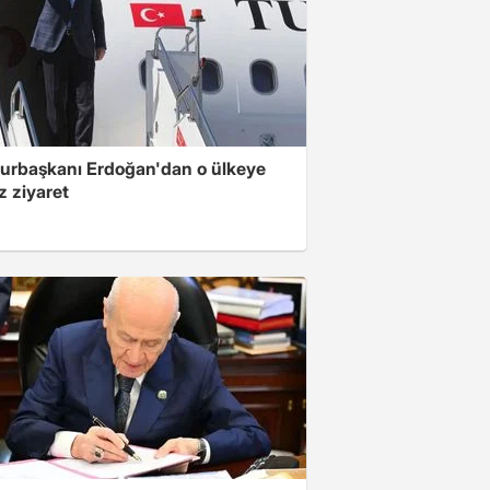
rbaşkanı Erdoğan'dan o ülkeye
z ziyaret