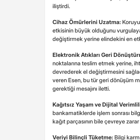
iliştirdi.
Cihaz Ömürlerini Uzatma:
Koruyuc
etkisinin büyük olduğunu vurgulay
değiştirmek yerine elindekini en etk
Elektronik Atıkları Geri Dönüştü
noktalarına teslim etmek yerine, ih
devrederek el değiştirmesini sağlad
veren Esen, bu tür geri dönüşüm 
gerektiği mesajını iletti.
Kağıtsız Yaşam ve Dijital Verimlil
bankamatiklerde işlem sonrası bilgi
kağıt parçasının bile çevreye zara
Veriyi Bilinçli Tüketme:
Bilgi kar