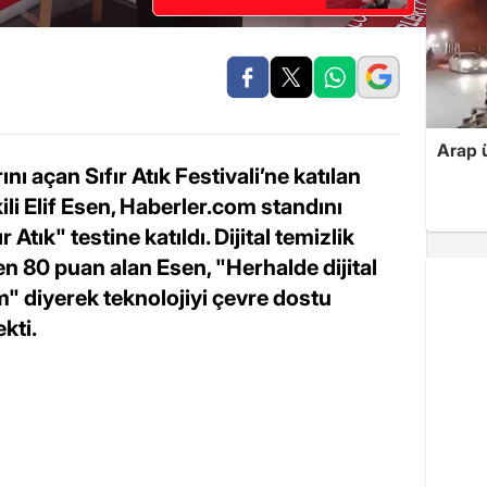
Arap ü
ı açan Sıfır Atık Festivali’ne katılan
ili Elif Esen, Haberler.com standını
 Atık" testine katıldı. Dijital temizlik
ten 80 puan alan Esen, "Herhalde dijital
" diyerek teknolojiyi çevre dostu
kti.