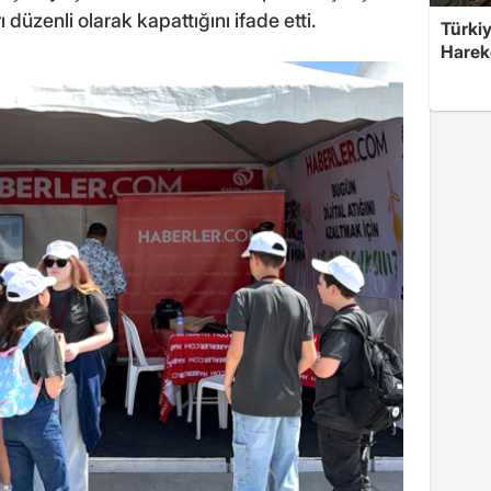
düzenli olarak kapattığını ifade etti.
Türkiy
Harek