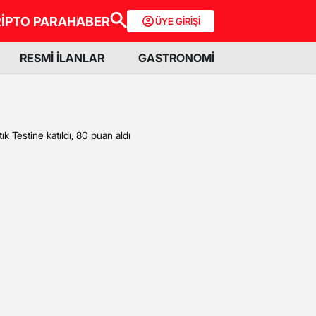
İPTO PARA
HABER
ÜYE GİRİŞİ
RESMİ İLANLAR
GASTRONOMİ
tık Testine katıldı, 80 puan aldı