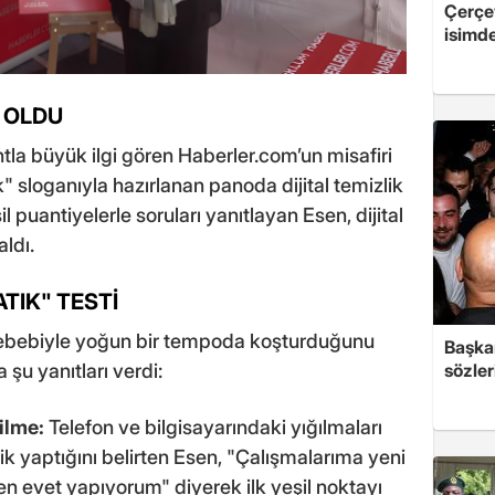
Çerçe
isimd
İ OLDU
tla büyük ilgi gören Haberler.com’un misafiri
tık" sloganıyla hazırlanan panoda dijital temizlik
şil puantiyelerle soruları yanıtlayan Esen, dijital
aldı.
ATIK" TESTİ
rı sebebiyle yoğun bir tempoda koşturduğunu
Başkan
sözler
 şu yanıtları verdi:
Silme:
Telefon ve bilgisayarındaki yığılmaları
ik yaptığını belirten Esen, "Çalışmalarıma yeni
n evet yapıyorum" diyerek ilk yeşil noktayı