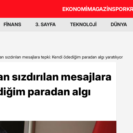
EKONOMİ
MAGAZİN
SPOR
KR
FİNANS
3. SAYFA
TEKNOLOJİ
DÜNYA
n sızdırılan mesajlara tepki: Kendi ödediğim paradan algı yaratılıyor
n sızdırılan mesajlara
diğim paradan algı