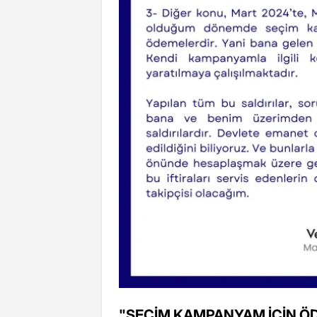
"SEÇİM KAMPANYAM İÇİN ÖD