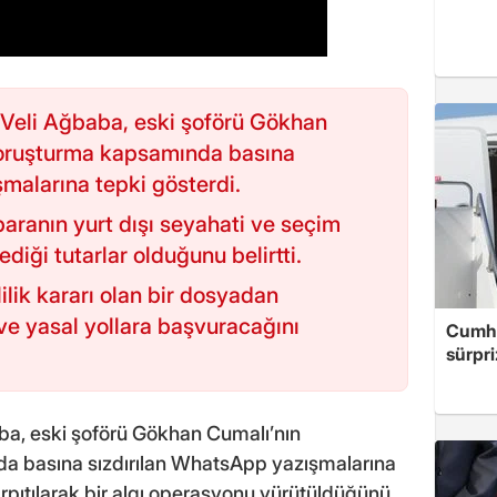
 Veli Ağbaba, eski şoförü Gökhan
soruşturma kapsamında basına
malarına tepki gösterdi.
aranın yurt dışı seyahati ve seçim
iği tutarlar olduğunu belirtti.
ilik kararı olan bir dosyadan
 ve yasal yollara başvuracağını
Cumhu
sürpri
ba, eski şoförü Gökhan Cumalı’nın
da basına sızdırılan WhatsApp yazışmalarına
arpıtılarak bir algı operasyonu yürütüldüğünü