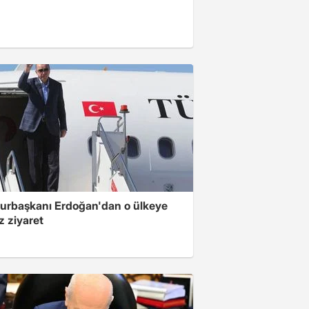
rbaşkanı Erdoğan'dan o ülkeye
z ziyaret