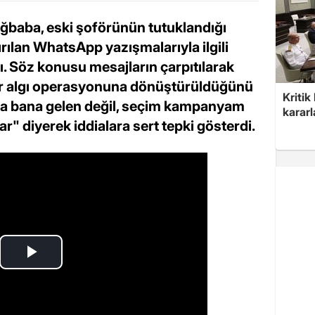
Ağbaba, eski şoförünün tutuklandığı
ılan WhatsApp yazışmalarıyla ilgili
tı. Söz konusu mesajların çarpıtılarak
bir algı operasyonuna dönüştürüldüğünü
Kritik
da bana gelen değil, seçim kampanyam
kararl
r" diyerek iddialara sert tepki gösterdi.