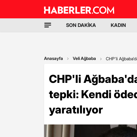
SON DAKİKA
KADIN
Anasayfa
Veli Ağbaba
CHP'li Ağbaba'da
CHP'li Ağbaba'da
tepki: Kendi öde
yaratılıyor