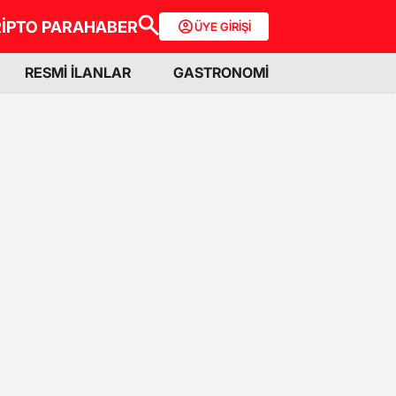
İPTO PARA
HABER
ÜYE GİRİŞİ
RESMİ İLANLAR
GASTRONOMİ