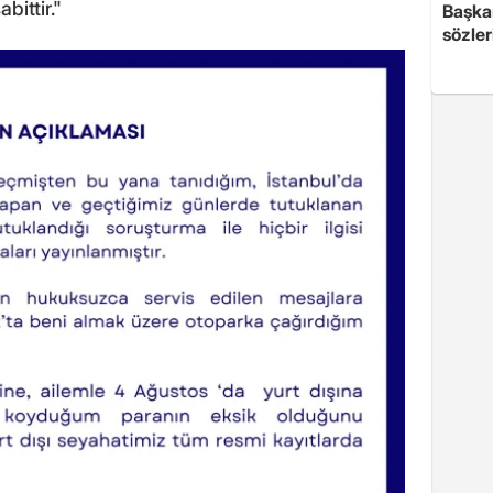
bittir."
Başkan
sözler