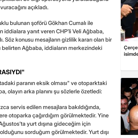
vuracağını açıkladı.
uklu bulunan şoförü Gökhan Cumalı ile
en iddialara yanıt veren CHP’li Veli Ağbaba,
. Söz konusu mesajların gizlilik kararı olan bir
Çerçe
 belirten Ağbaba, iddiaların merkezindeki
isimd
RASIYDI"
adaki paranın eksik olması" ve otoparktaki
 olayın arka planını şu sözlerle özetledi:
zca servis edilen mesajlara bakıldığında,
ere otoparka çağırdığım görülmektedir. Yine
Ağustos’ta yurt dışına gideceğim için
lduğunu sorduğum görülmektedir. Yurt dışı