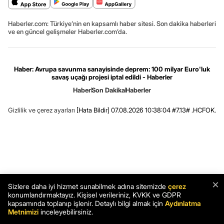
Haberler.com: Türkiye’nin en kapsamlı haber sitesi. Son dakika haberleri
ve en güncel gelişmeler Haberler.com’da.
Haber: Avrupa savunma sanayisinde deprem: 100 milyar Euro'luk
savaş uçağı projesi iptal edildi - Haberler
Haber
Son Dakika
Haberler
Gizlilik ve çerez ayarları
[Hata Bildir]
07.08.2026 10:38:04 #7.13# .HCFOK.
×
Sizlere daha iyi hizmet sunabilmek adına sitemizde
çerez
konumlandırmaktayız. Kişisel verileriniz, KVKK ve GDPR
kapsamında toplanıp işlenir. Detaylı bilgi almak için
Aydınlatma
Metnimizi
inceleyebilirsiniz.