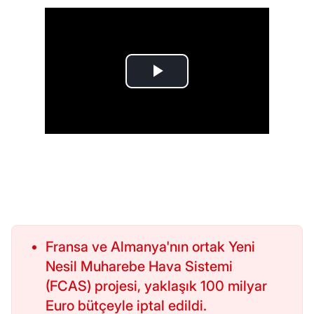
Fransa ve Almanya'nın ortak Yeni
Nesil Muharebe Hava Sistemi
(FCAS) projesi, yaklaşık 100 milyar
Euro bütçeyle iptal edildi.