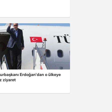
rbaşkanı Erdoğan'dan o ülkeye
z ziyaret