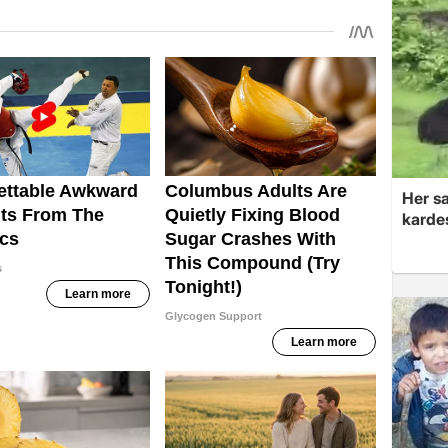
Her sa
kardeş