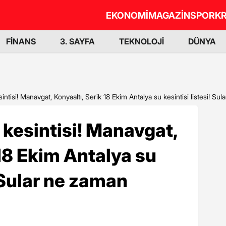
EKONOMİ
MAGAZİN
SPOR
KR
FİNANS
3. SAYFA
TEKNOLOJİ
DÜNYA
ntisi! Manavgat, Konyaaltı, Serik 18 Ekim Antalya su kesintisi listesi! S
kesintisi! Manavgat,
 18 Ekim Antalya su
! Sular ne zaman