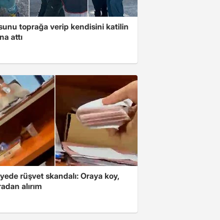
unu toprağa verip kendisini katilin
na attı
yede rüşvet skandalı: Oraya koy,
radan alırım