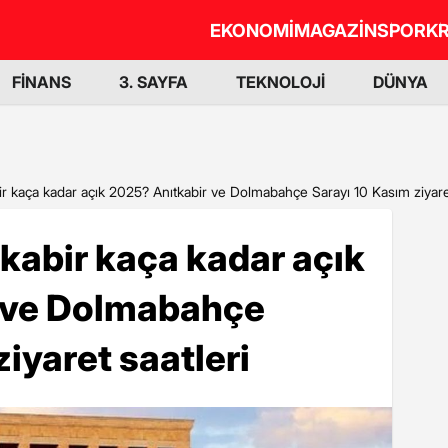
EKONOMİ
MAGAZİN
SPOR
KR
FİNANS
3. SAYFA
TEKNOLOJİ
DÜNYA
ir kaça kadar açık 2025? Anıtkabir ve Dolmabahçe Sarayı 10 Kasım ziyaret
kabir kaça kadar açık
 ve Dolmabahçe
iyaret saatleri