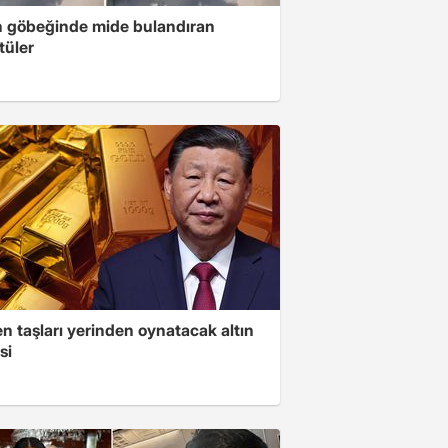
n göbeğinde mide bulandıran
tüler
n taşları yerinden oynatacak altın
si