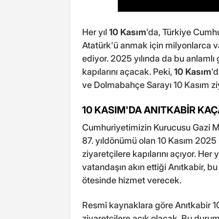
Her yıl
10 Kasım
'da, Türkiye Cumh
Atatürk'ü anmak için milyonlarca va
ediyor. 2025 yılında da bu anlamlı 
kapılarını açacak. Peki,
10 Kasım
'
ve Dolmabahçe Sarayı 10 Kasım ziy
10 KASIM'DA ANITKABİR KAÇ
Cumhuriyetimizin Kurucusu Gazi Mu
87. yıldönümü olan 10 Kasım 2025 
ziyaretçilere kapılarını açıyor. Her 
vatandaşın akın ettiği Anıtkabir, b
ötesinde hizmet verecek.
Resmî kaynaklara göre Anıtkabir 1
ziyaretçilere açık olacak. Bu durum,