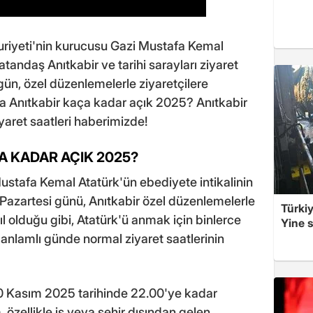
uriyeti'nin kurucusu Gazi Mustafa Kemal
tandaş Anıtkabir ve tarihi sarayları ziyaret
gün, özel düzenlemelerle ziyaretçilere
da Anıtkabir kaça kadar açık 2025? Anıtkabir
aret saatleri haberimizde!
A KADAR AÇIK 2025?
stafa Kemal Atatürk'ün ebediyete intikalinin
Pazartesi günü, Anıtkabir özel düzenlemelerle
Türkiy
yıl olduğu gibi, Atatürk'ü anmak için binlerce
Yine s
u anlamlı günde normal ziyaret saatlerinin
0 Kasım 2025 tarihinde 22.00'ye kadar
 özellikle iş veya şehir dışından gelen