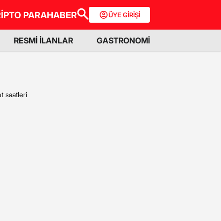
İPTO PARA
HABER
ÜYE GİRİŞİ
RESMİ İLANLAR
GASTRONOMİ
 saatleri