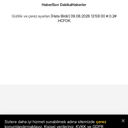
Haber
Son Dakika
Haberler
Gizlilik ve çerez ayarları
[Hata Bildir]
09.08.2026 12:59:30 #.0.2#
.HCFOK.
×
Sizlere daha iyi hizmet sunabilmek adına sitemizde
çerez
konumlandırmaktayız. Kişisel verileriniz, KVKK ve GDPR