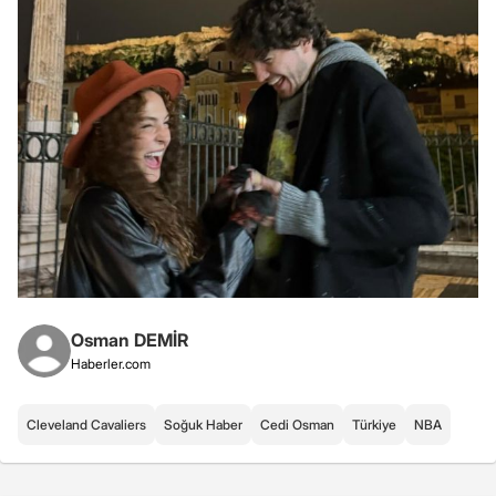
Osman DEMİR
Haberler.com
Cleveland Cavaliers
Soğuk Haber
Cedi Osman
Türkiye
NBA