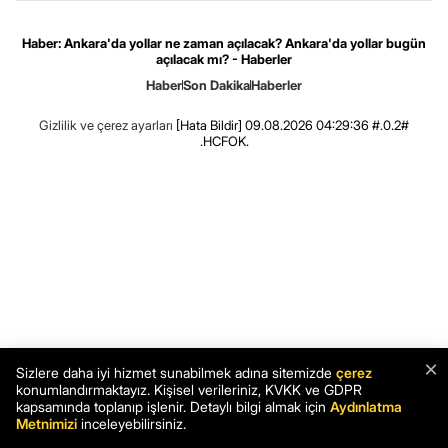
Haber: Ankara'da yollar ne zaman açılacak? Ankara'da yollar bugün
açılacak mı? - Haberler
Haber
Son Dakika
Haberler
Gizlilik ve çerez ayarları
[Hata Bildir]
09.08.2026 04:29:36 #.0.2#
.HCFOK.
×
Sizlere daha iyi hizmet sunabilmek adına sitemizde
çerez
konumlandırmaktayız. Kişisel verileriniz, KVKK ve GDPR
kapsamında toplanıp işlenir. Detaylı bilgi almak için
Aydınlatma
Metnimizi
inceleyebilirsiniz.