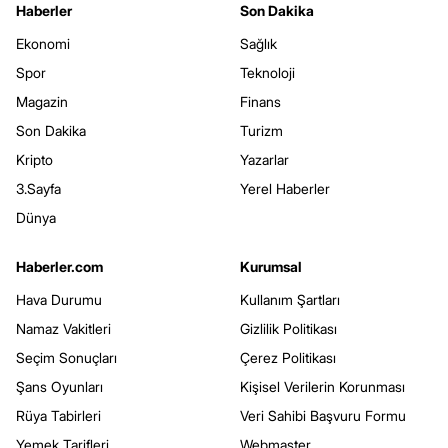
Haberler
Son Dakika
Ekonomi
Sağlık
Spor
Teknoloji
Magazin
Finans
Son Dakika
Turizm
Kripto
Yazarlar
3.Sayfa
Yerel Haberler
Dünya
Haberler.com
Kurumsal
Hava Durumu
Kullanım Şartları
Namaz Vakitleri
Gizlilik Politikası
Seçim Sonuçları
Çerez Politikası
Şans Oyunları
Kişisel Verilerin Korunması
Rüya Tabirleri
Veri Sahibi Başvuru Formu
Yemek Tarifleri
Webmaster