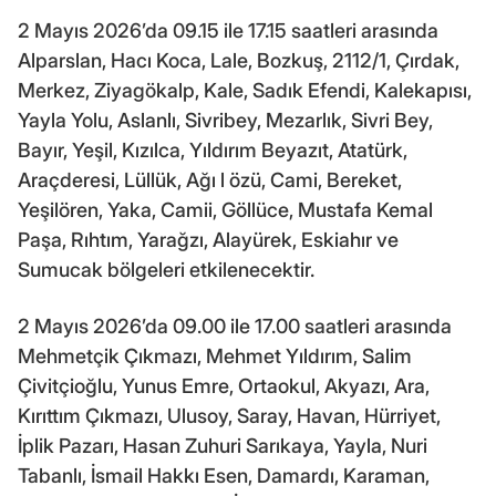
2 Mayıs 2026’da 09.15 ile 17.15 saatleri arasında
Alparslan, Hacı Koca, Lale, Bozkuş, 2112/1, Çırdak,
Merkez, Ziyagökalp, Kale, Sadık Efendi, Kalekapısı,
Yayla Yolu, Aslanlı, Sivribey, Mezarlık, Sivri Bey,
Bayır, Yeşil, Kızılca, Yıldırım Beyazıt, Atatürk,
Araçderesi, Lüllük, Ağı l özü, Cami, Bereket,
Yeşilören, Yaka, Camii, Göllüce, Mustafa Kemal
Paşa, Rıhtım, Yarağzı, Alayürek, Eskiahır ve
Sumucak bölgeleri etkilenecektir.
2 Mayıs 2026’da 09.00 ile 17.00 saatleri arasında
Mehmetçik Çıkmazı, Mehmet Yıldırım, Salim
Çivitçioğlu, Yunus Emre, Ortaokul, Akyazı, Ara,
Kırıttım Çıkmazı, Ulusoy, Saray, Havan, Hürriyet,
İplik Pazarı, Hasan Zuhuri Sarıkaya, Yayla, Nuri
Tabanlı, İsmail Hakkı Esen, Damardı, Karaman,