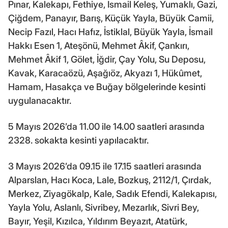
Pınar, Kalekapı, Fethiye, İsmail Keleş, Yumaklı, Gazi,
Çiğdem, Panayır, Barış, Küçük Yayla, Büyük Camii,
Necip Fazıl, Hacı Hafız, İstiklal, Büyük Yayla, İsmail
Hakkı Esen 1, Ateşönü, Mehmet Âkif, Çankırı,
Mehmet Âkif 1, Gölet, İğdir, Çay Yolu, Su Deposu,
Kavak, Karacaözü, Aşağıöz, Akyazı 1, Hükûmet,
Hamam, Hasakça ve Buğay bölgelerinde kesinti
uygulanacaktır.
5 Mayıs 2026’da 11.00 ile 14.00 saatleri arasında
2328. sokakta kesinti yapılacaktır.
3 Mayıs 2026’da 09.15 ile 17.15 saatleri arasında
Alparslan, Hacı Koca, Lale, Bozkuş, 2112/1, Çırdak,
Merkez, Ziyagökalp, Kale, Sadık Efendi, Kalekapısı,
Yayla Yolu, Aslanlı, Sivribey, Mezarlık, Sivri Bey,
Bayır, Yeşil, Kızılca, Yıldırım Beyazıt, Atatürk,