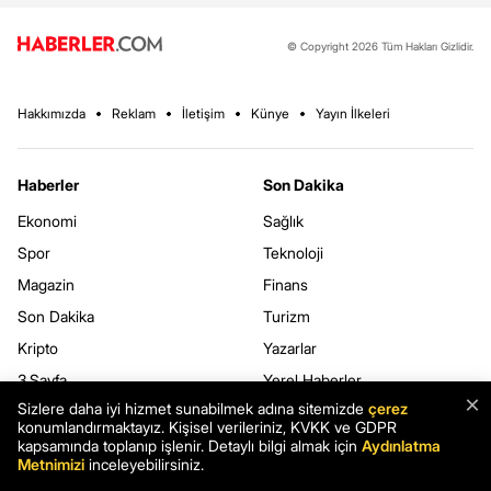
© Copyright 2026 Tüm Hakları Gizlidir.
Hakkımızda
Reklam
İletişim
Künye
Yayın İlkeleri
Haberler
Son Dakika
Ekonomi
Sağlık
Spor
Teknoloji
Magazin
Finans
Son Dakika
Turizm
Kripto
Yazarlar
3.Sayfa
Yerel Haberler
×
Sizlere daha iyi hizmet sunabilmek adına sitemizde
çerez
Dünya
konumlandırmaktayız. Kişisel verileriniz, KVKK ve GDPR
kapsamında toplanıp işlenir. Detaylı bilgi almak için
Aydınlatma
Metnimizi
inceleyebilirsiniz.
Haberler.com
Kurumsal