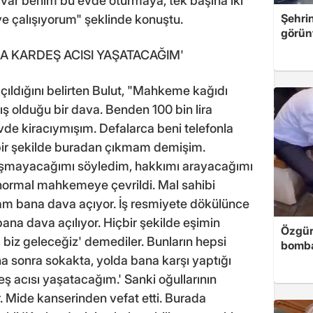
 var benim bu evde oturmaya, tek başına iki
Şehri
 çalışıyorum" şeklinde konuştu.
görün
DA KARDEŞ ACISI YAŞATACAĞIM'
çıldığını belirten Bulut, "Mahkeme kağıdı
 olduğu bir dava. Benden 100 bin lira
vde kiracıymışım. Defalarca beni telefonla
bir şekilde buradan çıkmam demişim.
aşmayacağımı söyledim, hakkımı arayacağımı
normal mahkemeye çevrildi. Mal sahibi
 bana dava açıyor. İş resmiyete dökülünce
ana dava açılıyor. Hiçbir şekilde eşimin
Özgür
 biz geleceğiz' demediler. Bunların hepsi
bomb
ha sonra sokakta, yolda bana karşı yaptığı
eş acısı yaşatacağım.' Sanki oğullarının
 Mide kanserinden vefat etti. Burada