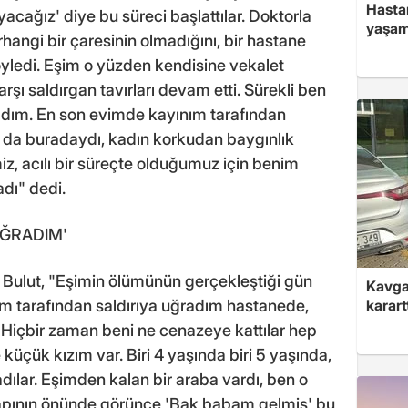
Hasta
cağız' diye bu süreci başlattılar. Doktorla
yaşam
angi bir çaresinin olmadığını, bir hastane
söyledi. Eşim o yüzden kendisine vekalet
rşı saldırgan tavırları devam etti. Sürekli ben
kaldım. En son evimde kayınım tarafından
ı da buradaydı, kadın korkudan baygınlık
iz, acılı bir süreçte olduğumuz için benim
dı" dedi.
UĞRADIM'
n Bulut, "Eşimin ölümünün gerçekleştiği gün
Kavga 
karart
 tarafından saldırıya uğradım hastanede,
Hiçbir zaman beni ne cenazeye kattılar hep
e küçük kızım var. Biri 4 yaşında biri 5 yaşında,
dılar. Eşimden kalan bir araba vardı, ben o
kapının önünde görünce 'Bak babam gelmiş' bu