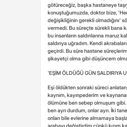
götüreceğiz, başka hastaneye taşıya
konuştuğumuzda, doktor bize, 'Herh
değişikliğinin gerekli olmadığını' 
vermedi. Bu süreçte sürekli bana ka
bu insanların saldırılarına maruz 
saldırıya uğradım. Kendi akrabalar
geçirdi. Bu süre hastane süreçlerim
şikayetçi olma gibi düşüncem olma
'EŞİM ÖLDÜĞÜ GÜN SALDIRIYA 
Eşi öldükten sonraki süreci anlata
kaynım, kayınpederim ve kaynanam
ölümüne ben sebep olmuşum gibi. 
ben ayrı durdum, onlar ayrı. İki tan
onları bile evlerine almamaya başla
arabayı değiştirdim çünkü kızım 