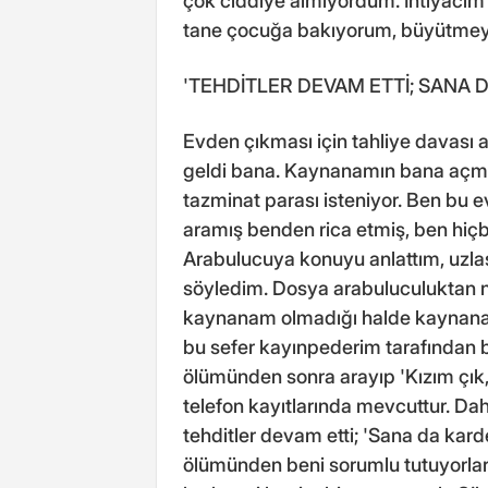
çok ciddiye almıyordum. İhtiyacım
tane çocuğa bakıyorum, büyütmeye
'TEHDİTLER DEVAM ETTİ; SANA 
Evden çıkması için tahliye davası a
geldi bana. Kaynanamın bana açmış
tazminat parası isteniyor. Ben bu e
aramış benden rica etmiş, ben hiç
Arabulucuya konuyu anlattım, uzl
söyledim. Dosya arabuluculuktan 
kaynanam olmadığı halde kaynanam
bu sefer kayınpederim tarafından b
ölümünden sonra arayıp 'Kızım çık,
telefon kayıtlarında mevcuttur. Da
tehditler devam etti; 'Sana da kard
ölümünden beni sorumlu tutuyorlar.