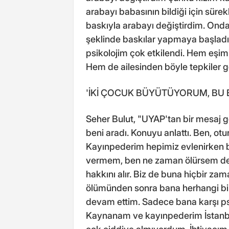
arabayı babasının bildiği için sürek
baskıyla arabayı değiştirdim. Ondan
şeklinde baskılar yapmaya başladı
psikolojim çok etkilendi. Hem eşi
Hem de ailesinden böyle tepkiler g
'İKİ ÇOCUK BÜYÜTÜYORUM, BU E
Seher Bulut, "UYAP'tan bir mesaj g
beni aradı. Konuyu anlattı. Ben, o
Kayınpederim hepimiz evlenirken b
vermem, ben ne zaman ölürsem de
hakkını alır. Biz de buna hiçbir za
ölümünden sonra bana herhangi bir
devam ettim. Sadece bana karşı psik
Kaynanam ve kayınpederim İstanbul'