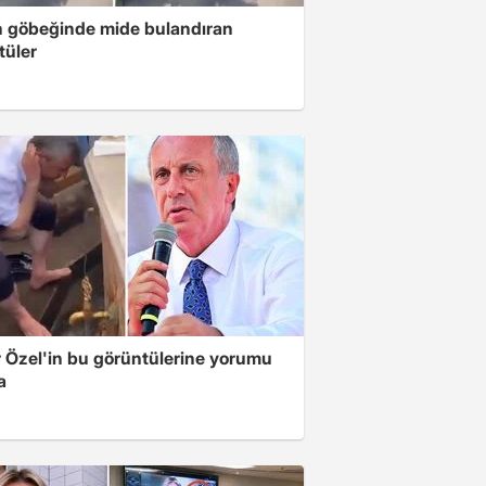
n göbeğinde mide bulandıran
tüler
 Özel'in bu görüntülerine yorumu
a