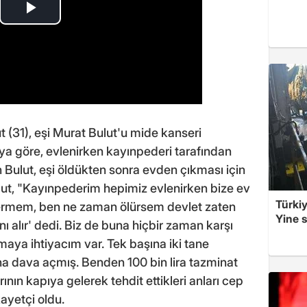
31), eşi Murat Bulut'u mide kanseri
aya göre, evlenirken kayınpederi tarafından
 Bulut, eşi öldükten sonra evden çıkması için
ulut, "Kayınpederim hepimiz evlenirken bize ev
Türkiy
vermem, ben ne zaman ölürsem devlet zaten
Yine s
 alır' dedi. Biz de buna hiçbir zaman karşı
maya ihtiyacım var. Tek başına iki tane
dava açmış. Benden 100 bin lira tazminat
rının kapıya gelerek tehdit ettikleri anları cep
ayetçi oldu.