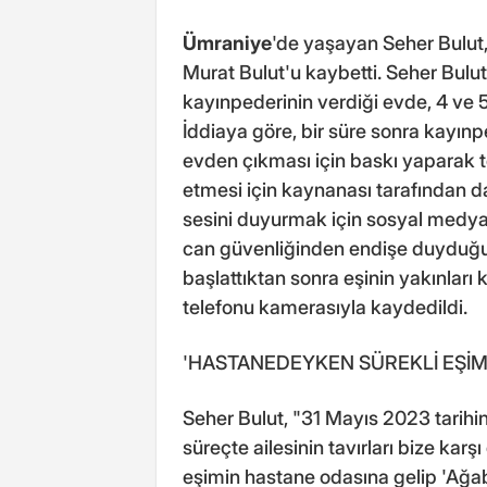
Ümraniye
'de yaşayan Seher Bulut,
Murat Bulut'u kaybetti. Seher Bulut,
kayınpederinin verdiği evde, 4 ve 5
İddiaya göre, bir süre sonra kayınpe
evden çıkması için baskı yaparak t
etmesi için kaynanası tarafından da
sesini duyurmak için sosyal medyad
can güvenliğinden endişe duyduğun
başlattıktan sonra eşinin yakınları 
telefonu kamerasıyla kaydedildi.
'HASTANEDEYKEN SÜREKLİ EŞİM
Seher Bulut, "31 Mayıs 2023 tarihi
süreçte ailesinin tavırları bize ka
eşimin hastane odasına gelip 'Ağab