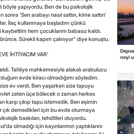
li böyle yapıyordu. Ben de bu psikolojik
 sonra 'Sen arabayı nasıl sattın, kime sattın'
lar. İlaç kullanmaya başladım çünkü
mi kaybettim hem çocuklarım babasız kaldı.
örünce. Sürekli kapım çalınıyor" diye konuştu.
Depos
VE İHTİYACIM VAR'
neyi u
eldi. Tahliye mahkemesiyle alakalı arabulucu
turduğum evde kiracı olmadığımı söyledim.
ize ev verdi. Ben yaşarken size tapuyu
vlet zaten üçe bölecek o zaman herkes
man karşı çıkıp tapu istemedik. Ben eşimin
 çık demedikleri için bu evde oturmaya
olojik baskıları, tehditleri oluyordu.
da olmadığı için kayınlarımın yaptıklarını