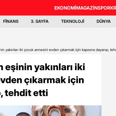
EKONOMİ
MAGAZİN
SPOR
KR
FİNANS
3. SAYFA
TEKNOLOJİ
DÜNYA
n yakınları iki çocuk annesini evden çıkarmak için kapısına dayanıp, tehdi
eşinin yakınları iki
evden çıkarmak için
 tehdit etti