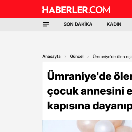
SON DAKİKA
KADIN
Anasayfa
Güncel
Ümraniye'de ölen eşini
Ümraniye'de ölen 
çocuk annesini 
kapısına dayanıp,