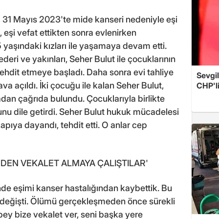
 31 Mayıs 2023'te mide kanseri nedeniyle eşi
 eşi vefat ettikten sonra evlenirken
 yaşındaki kızları ile yaşamaya devam etti.
deri ve yakınları, Seher Bulut ile çocuklarının
ehdit etmeye başladı. Daha sonra evi tahliye
Sevgil
va açıldı. İki çocuğu ile kalan Seher Bulut,
CHP'l
an çağrıda bulundu. Çocuklarıyla birlikte
u dile getirdi. Seher Bulut hukuk mücadelesi
kapıya dayandı, tehdit etti. O anlar cep
DEN VEKALET ALMAYA ÇALIŞTILAR'
nde eşimi kanser hastalığından kaybettik. Bu
rşı değişti. Ölümü gerçekleşmeden önce sürekli
ey bize vekalet ver, seni başka yere