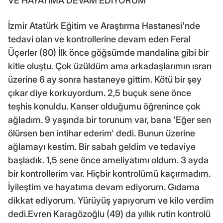
VE HAYATIMA DEVAM EDİYORUM'
İzmir Atatürk Eğitim ve Araştırma Hastanesi'nde
tedavi olan ve kontrollerine devam eden Feral
Üçerler (80) İlk önce göğsümde mandalina gibi bir
kitle oluştu. Çok üzüldüm ama arkadaşlarımın ısrarı
üzerine 6 ay sonra hastaneye gittim. Kötü bir şey
çıkar diye korkuyordum. 2,5 buçuk sene önce
teşhis konuldu. Kanser olduğumu öğrenince çok
ağladım. 9 yaşında bir torunum var, bana 'Eğer sen
ölürsen ben intihar ederim' dedi. Bunun üzerine
ağlamayı kestim. Bir sabah geldim ve tedaviye
başladık. 1,5 sene önce ameliyatımı oldum. 3 ayda
bir kontrollerim var. Hiçbir kontrolümü kaçırmadım.
İyileştim ve hayatıma devam ediyorum. Gıdama
dikkat ediyorum. Yürüyüş yapıyorum ve kilo verdim
dedi.Evren Karagözoğlu (49) da yıllık rutin kontrolü