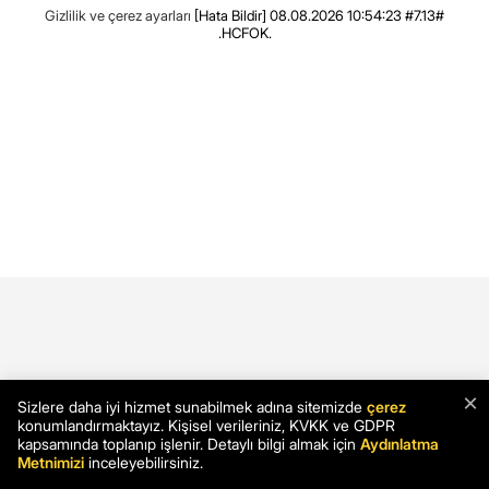
Gizlilik ve çerez ayarları
[Hata Bildir]
08.08.2026 10:54:23 #7.13#
.HCFOK.
×
Sizlere daha iyi hizmet sunabilmek adına sitemizde
çerez
konumlandırmaktayız. Kişisel verileriniz, KVKK ve GDPR
kapsamında toplanıp işlenir. Detaylı bilgi almak için
Aydınlatma
Metnimizi
inceleyebilirsiniz.