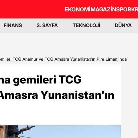
EKONOMİ
MAGAZİN
SPOR
KR
FİNANS
3. SAYFA
TEKNOLOJİ
DÜNYA
emileri TCG Anamur ve TCG Amasra Yunanistan'ın Pire Limanı'nda
ma gemileri TCG
Amasra Yunanistan'ın