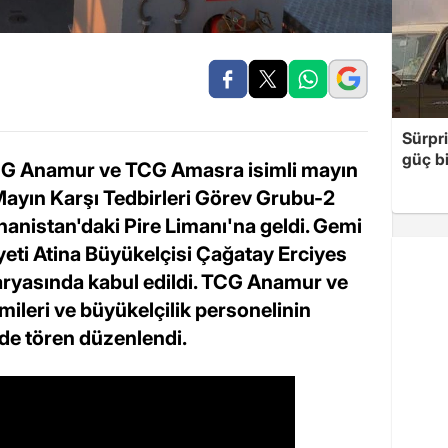
Sürpri
güç bi
 TCG Anamur ve TCG Amasra isimli mayın
ayın Karşı Tedbirleri Görev Grubu-2
istan'daki Pire Limanı'na geldi. Gemi
eti Atina Büyükelçisi Çağatay Erciyes
laryasında kabul edildi. TCG Anamur ve
leri ve büyükelçilik personelinin
'nde tören düzenlendi.