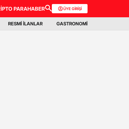
İPTO PARA
HABER
ÜYE GİRİŞİ
RESMİ İLANLAR
GASTRONOMİ