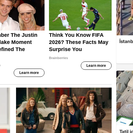
İstan
Tatil 