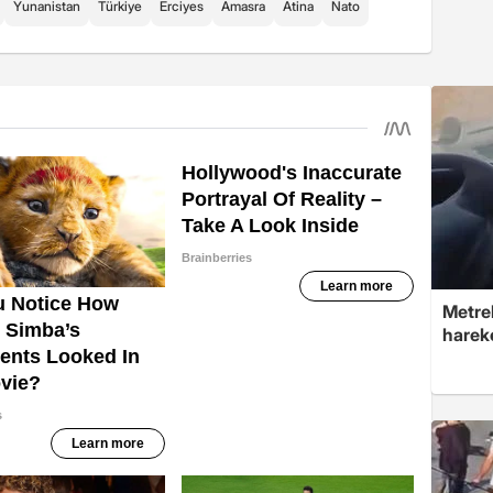
Yunanistan
Türkiye
Erciyes
Amasra
Atina
Nato
Metre
hareke