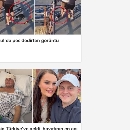
bul'da pes dedirten görüntü
için Türkiye'ye geldi, hayatının en acı