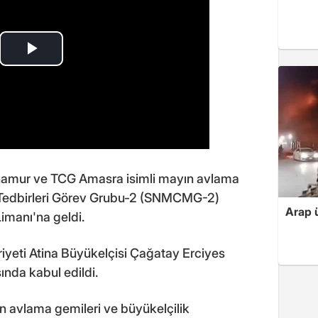
 Anamur ve TCG Amasra isimli mayın avlama
 Tedbirleri Görev Grubu-2 (SNMCMG-2)
Arap ü
imanı'na geldi.
yeti Atina Büyükelçisi Çağatay Erciyes
ında kabul edildi.
avlama gemileri ve büyükelçilik