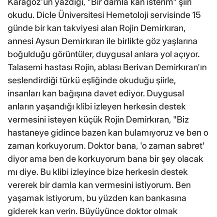
Karagöz'ün yazdığı, "Bir damla kan isterim" şiiri
okudu. Dicle Üniversitesi Hemetoloji servisinde 15
günde bir kan takviyesi alan Rojin Demirkıran,
annesi Aysun Demirkıran ile birlikte göz yaşlarına
boğulduğu görüntüler, duygusal anlara yol açıyor.
Talasemi hastası Rojin, ablası Berivan Demirkıran'ın
seslendirdiği türkü eşliğinde okuduğu şiirle,
insanları kan bağışına davet ediyor. Duygusal
anların yaşandığı klibi izleyen herkesin destek
vermesini isteyen küçük Rojin Demirkıran, "Biz
hastaneye gidince bazen kan bulamıyoruz ve ben o
zaman korkuyorum. Doktor bana, 'o zaman sabret'
diyor ama ben de korkuyorum bana bir şey olacak
mı diye. Bu klibi izleyince bize herkesin destek
vererek bir damla kan vermesini istiyorum. Ben
yaşamak istiyorum, bu yüzden kan bankasına
giderek kan verin. Büyüyünce doktor olmak