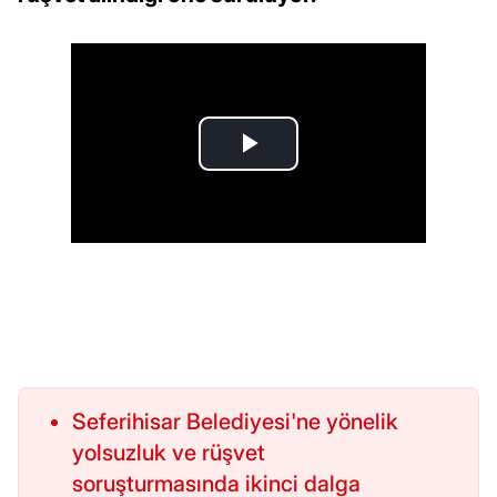
Seferihisar Belediyesi'ne yönelik
yolsuzluk ve rüşvet
soruşturmasında ikinci dalga