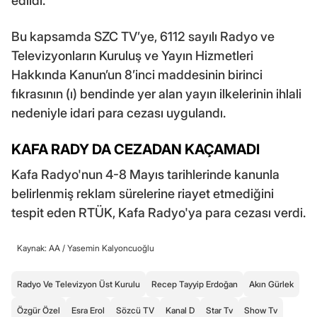
edildi.
Bu kapsamda SZC TV’ye, 6112 sayılı Radyo ve
Televizyonların Kuruluş ve Yayın Hizmetleri
Hakkında Kanun’un 8’inci maddesinin birinci
fıkrasının (ı) bendinde yer alan yayın ilkelerinin ihlali
nedeniyle idari para cezası uygulandı.
KAFA RADY DA CEZADAN KAÇAMADI
Kafa Radyo'nun 4-8 Mayıs tarihlerinde kanunla
belirlenmiş reklam sürelerine riayet etmediğini
tespit eden RTÜK, Kafa Radyo'ya para cezası verdi.
Kaynak: AA /
Yasemin Kalyoncuoğlu
Radyo Ve Televizyon Üst Kurulu
Recep Tayyip Erdoğan
Akın Gürlek
Özgür Özel
Esra Erol
Sözcü TV
Kanal D
Star Tv
Show Tv