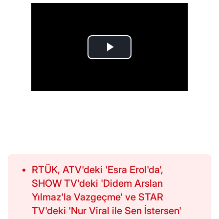
RTÜK, ATV'deki 'Esra Erol'da',
SHOW TV'deki 'Didem Arslan
Yılmaz'la Vazgeçme' ve STAR
TV'deki 'Nur Viral ile Sen İstersen'