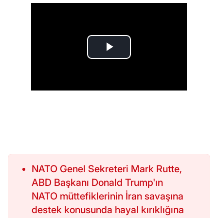
NATO Genel Sekreteri Mark Rutte,
ABD Başkanı Donald Trump'ın
NATO müttefiklerinin İran savaşına
destek konusunda hayal kırıklığına