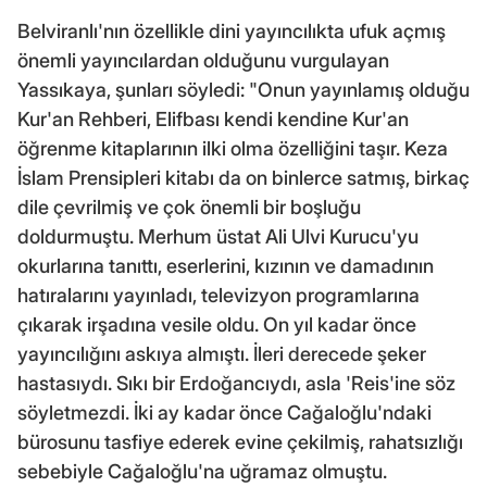
Belviranlı'nın özellikle dini yayıncılıkta ufuk açmış
önemli yayıncılardan olduğunu vurgulayan
Yassıkaya, şunları söyledi: "Onun yayınlamış olduğu
Kur'an Rehberi, Elifbası kendi kendine Kur'an
öğrenme kitaplarının ilki olma özelliğini taşır. Keza
İslam Prensipleri kitabı da on binlerce satmış, birkaç
dile çevrilmiş ve çok önemli bir boşluğu
doldurmuştu. Merhum üstat Ali Ulvi Kurucu'yu
okurlarına tanıttı, eserlerini, kızının ve damadının
hatıralarını yayınladı, televizyon programlarına
çıkarak irşadına vesile oldu. On yıl kadar önce
yayıncılığını askıya almıştı. İleri derecede şeker
hastasıydı. Sıkı bir Erdoğancıydı, asla 'Reis'ine söz
söyletmezdi. İki ay kadar önce Cağaloğlu'ndaki
bürosunu tasfiye ederek evine çekilmiş, rahatsızlığı
sebebiyle Cağaloğlu'na uğramaz olmuştu.