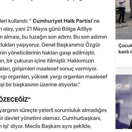
eri kullandı: "
Cumhuriyet Halk Partisi
'ne
n olay, yani 21 Mayıs günü Bölge Adliye
ı alması, bu tuzağın son adımı. Bu son adımın
uzlukları yaşıyoruz. Genel Başkanımız Özgür
Çocuk
kanlı 
in yöneticilerinin hakları gasp edilmiştir.
n, bir çukurun içine itilmiştir. Hakkımızın
ları, girişimleri maalesef sonuç vermiyor.
gı organları, yüksek yargı organları maalesef
şi bir başkasının üzerine atıyorlar."
ÇÖZECEĞİZ"
yargının süreçte yeterli sorumluluk almadığını
bir devlet yönetimi olamaz. Cumhurbaşkanı,
n işi' diyor. Meclis Başkanı aynı şekilde,