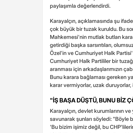
paylaşımla değerlendirdi.
Karayalçın, açıklamasında şu ifadel
çok büyük bir tuzak kuruldu. Bu so
Mahkemesi'nin mutlak butlan karar
getirdiği başka sarsıntıları, olums
Özel'in ve Cumhuriyet Halk Partisi'n
Cumhuriyet Halk Partililer bir tuzağı
aranması için arkadaşlarımızın çaba
Bunu karara bağlaması gereken yar
karar vermiyorlar, uzak duruyorlar, i
"İŞ BAŞA DÜŞTÜ, BUNU BİZ 
Karayalçın, devlet kurumlarının ve 
savunarak şunları söyledi: "Böyle 
'Bu bizim işimiz değil, bu CHP'lileri