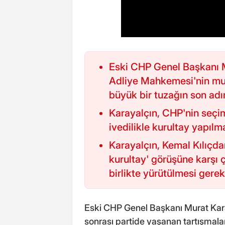
Eski CHP Genel Başkanı M
Adliye Mahkemesi'nin mut
büyük bir tuzağın son adım
Karayalçın, CHP'nin seçi
ivedilikle kurultay yapılm
Karayalçın, Kemal Kılıçda
kurultay' görüşüne karşı 
birlikte yürütülmesi gerekti
Eski CHP Genel Başkanı Murat Kara
sonrası partide yaşanan tartışmal