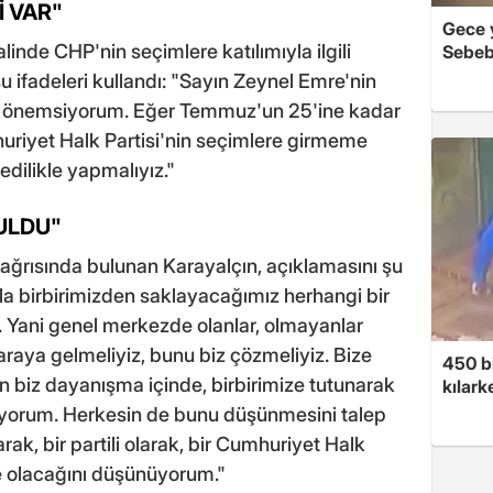
İ VAR"
Gece y
linde CHP'nin seçimlere katılımıyla ilgili
Sebeb
şu ifadeleri kullandı: "Sayın Zeynel Emre'nin
 da önemsiyorum. Eğer Temmuz'un 25'ine kadar
uriyet Halk Partisi'nin seçimlere girmeme
vedilikle yapmalıyız."
ULDU"
 çağrısında bulunan Karayalçın, açıklamasını şu
yla birbirimizden saklayacağımız herhangi bir
z. Yani genel merkezde olanlar, olmayanlar
araya gelmeliyiz, bunu biz çözmeliyiz. Bize
450 bi
n biz dayanışma içinde, birbirimize tutunarak
kılar
lüyorum. Herkesin de bunu düşünmesini talep
ak, bir partili olarak, bir Cumhuriyet Halk
le olacağını düşünüyorum."