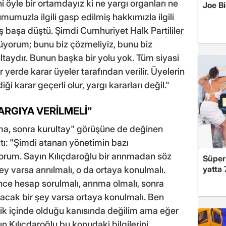
ni öyle bir ortamdayız ki ne yargı organları ne
Joe B
mumuzla ilgili gasp edilmiş hakkımızla ilgili
. İş başa düştü. Şimdi Cumhuriyet Halk Partililer
üyorum; bunu biz çözmeliyiz, bunu biz
ltaydır. Bunun başka bir yolu yok. Tüm siyasi
 yerde karar üyeler tarafından verilir. Üyelerin
ği karar geçerli olur, yargı kararları değil."
ARGIYA VERİLMELİ"
ma, sonra kurultay" görüşüne de değinen
ı: "Şimdi atanan yönetimin bazı
yorum. Sayın Kılıçdaroğlu bir arınmadan söz
Süper 
yatta 
ey varsa arınılmalı, o da ortaya konulmalı.
nce hesap sorulmalı, arınma olmalı, sonra
ınacak bir şey varsa ortaya konulmalı. Ben
lilik içinde olduğu kanısında değilim ama eğer
yın Kılıçdaroğlu bu konudaki bilgilerini,