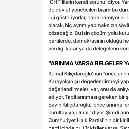
'CHP'lilerin kendi sorunu' diyor. Ya
de devlet yöneticileri bizim bu duru
ilgi gösteriyorlar, çaba harcıyorlar
olarak, hiç ayrım yapmaksızın söyl
çözeceğiz. Bu işin çözüm yolu kuru
partilerde, demokrasinin olduğu her
verdiği karar ya da delegelerin verdi
"ARINMA VARSA BELGELER Y
Kemal Kılıçdaroğlu'nun "önce arın
Karayalçın şu değerlendirmeyi yapt
değerlendirmeleri var, onu da anlı
ediyor. Tabii arınması gereken bir ş
Sayın Kılıçdaroğlu, 'önce arınma, ö
kurultay yapılmalı' diyor. Şimdi ar
Cumhuriyet Halk Partisi'nin bir kir
parti içinde bu tür kişiler varsa, Sa