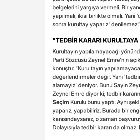
belgelerini yargıya vermeli. Bir ya
yapılmalı, ikisi birlikte olmalı. Ya
sonra kurultay yaparız' denilemez.
"TEDBİR KARARI KURULTAYA 
Kurultayın yapılamayacağı yönünde
Parti Sözcüsü Zeynel Emre'nin açıkl
konuştu: "Kurultayın yapılamayacağ
değerlendirmeler değil. Yani 'tedbir
alamayız' deniyor. Bunu Sayın Zeyn
Zeynel Emre diyor ki; tedbir kararı
Seçim
Kurulu bunu yaptı. Aynı şek
yaparız, yapabiliriz. Burada bir e
kanısındaysanız, o zaman başvuruyu
Dolayısıyla tedbir kararı da olmaz