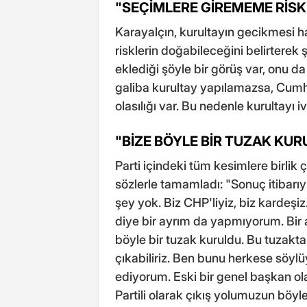
"SEÇİMLERE GİREMEME RİSK
Karayalçın, kurultayın gecikmesi ha
risklerin doğabileceğini belirterek 
eklediği şöyle bir görüş var, onu
galiba kurultay yapılamazsa, Cumh
olasılığı var. Bu nedenle kurultayı i
"BİZE BÖYLE BİR TUZAK KUR
Parti içindeki tüm kesimlere birlik
sözlerle tamamladı: "Sonuç itibarı
şey yok. Biz CHP'liyiz, biz kardeşi
diye bir ayrım da yapmıyorum. Bir 
böyle bir tuzak kuruldu. Bu tuzakta
çıkabiliriz. Ben bunu herkese söy
ediyorum. Eski bir genel başkan olar
Partili olarak çıkış yolumuzun böy