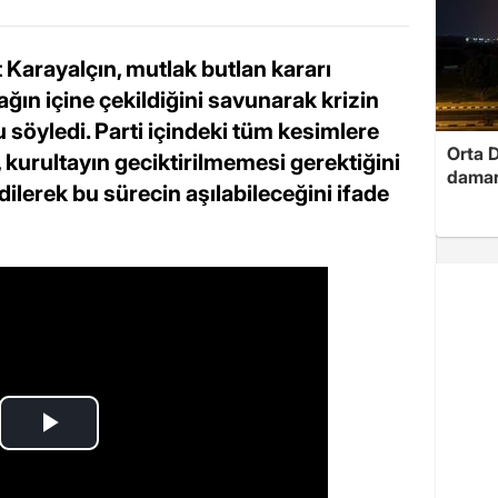
Karayalçın, mutlak butlan kararı
ğın içine çekildiğini savunarak krizin
öyledi. Parti içindeki tüm kesimlere
Orta D
, kurultayın geciktirilmemesi gerektiğini
damar
ilerek bu sürecin aşılabileceğini ifade