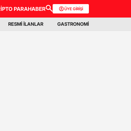
İPTO PARA
HABER
ÜYE GİRİŞİ
RESMİ İLANLAR
GASTRONOMİ