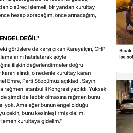
ndan o süreç işlemeli, bir yandan kurultay
ni 'önce hesap soracağım, önce arınacağım,
"
ENGEL DEĞİL"
ki görüşlere de karşı çıkan Karayalçın, CHP
Bıçak 
amalarını hatırlatarak şöyle
ise so
ına ilişkin değerlendirmeler doğru
 kararı alındı, o nedenle kurultay kararı
el Emre, Parti Sözcümüz açıkladı. Sayın
na rağmen İstanbul İl Kongresi yapıldı. Yüksek
ilde şimdi de tedbir olmasına rağmen bunu
ngel yok. Ama eğer bunun engel olduğu
 çekin, bunu kesinleştirmiş olalım.
. Hemen kurultaya gidelim."