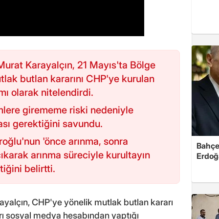
urat Karayalçın, 21 Mayıs'ta Bölge
lak butlan kararını CHP'ye kurulan
ı olarak nitelendirdi.
mlere girememe riski nedeniyle
ası gerektiğini savundu.
roğlu'nun 'önce arınma, sonra
Bahçel
çıkarak arınma süreciyle kurultayın
Erdoğ
ğini belirtti.
yalçın, CHP'ye yönelik mutlak butlan kararı
arı sosyal medya hesabından yaptığı