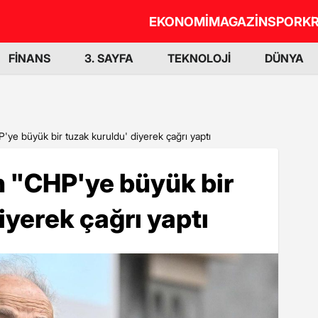
EKONOMİ
MAGAZİN
SPOR
KR
FİNANS
3. SAYFA
TEKNOLOJİ
DÜNYA
'ye büyük bir tuzak kuruldu' diyerek çağrı yaptı
n "CHP'ye büyük bir
iyerek çağrı yaptı