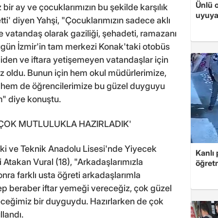
Ünlü 
 bir ay ve çocuklarımızın bu şekilde karşılık
uyuya
ti' diyen Yahşi, "Çocuklarımızın sadece aklı
 ve vatandaş olarak gaziliği, şehadeti, ramazanı
Bugün İzmir'in tam merkezi Konak'taki otobüs
giden ve iftara yetişemeyen vatandaşlar için
mız oldu. Bunun için hem okul müdürlerimize,
e hem de öğrencilerimize bu güzel duyguyu
m" diye konuştu.
 ÇOK MUTLULUKLA HAZIRLADIK'
ki ve Teknik Anadolu Lisesi'nde Yiyecek
Kanlı 
 Atakan Vural (18), "Arkadaşlarımızla
öğretm
nra farklı usta öğreti arkadaşlarımla
hep beraber iftar yemeği vereceğiz, çok güzel
eceğimiz bir duyguydu. Hazırlarken de çok
llandı.