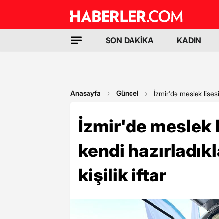
SON DAKİKA
KADIN
Anasayfa
Güncel
İzmir'de meslek lisesi 
İzmir'de meslek 
kendi hazırladıkl
kişilik iftar