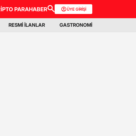
İPTO PARA
HABER
ÜYE GİRİŞİ
RESMİ İLANLAR
GASTRONOMİ