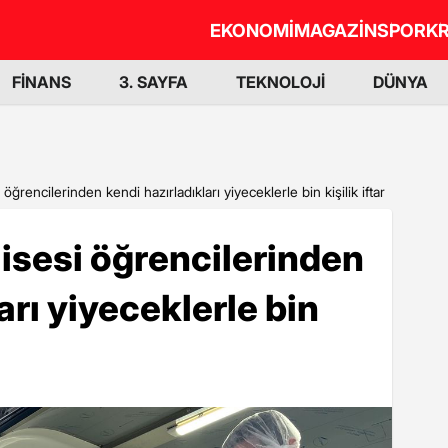
EKONOMİ
MAGAZİN
SPOR
KR
FİNANS
3. SAYFA
TEKNOLOJİ
DÜNYA
öğrencilerinden kendi hazırladıkları yiyeceklerle bin kişilik iftar
lisesi öğrencilerinden
arı yiyeceklerle bin