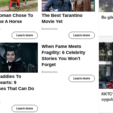
Bu gör
KKTC'
uygul