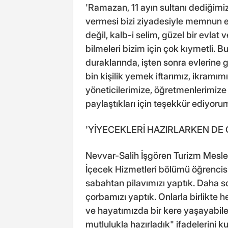
'Ramazan, 11 ayın sultanı dediğimiz
vermesi bizi ziyadesiyle memnun et
değil, kalb-i selim, güzel bir evlat
bilmeleri bizim için çok kıymetli. 
duraklarında, işten sonra evlerine 
bin kişilik yemek iftarımız, ikramı
yöneticilerimize, öğretmenlerimiz
paylaştıkları için teşekkür ediyoru
'YİYECEKLERİ HAZIRLARKEN DE
Nevvar-Salih İşgören Turizm Mesle
İçecek Hizmetleri bölümü öğrencisi
sabahtan pilavımızı yaptık. Daha so
çorbamızı yaptık. Onlarla birlikte 
ve hayatımızda bir kere yaşayabil
mutlulukla hazırladık" ifadelerini ku