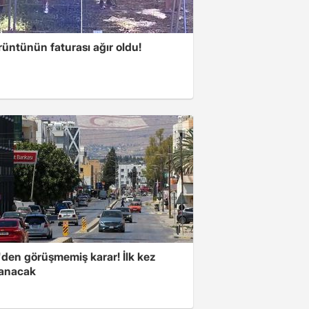
üntünün faturası ağır oldu!
den görüşmemiş karar! İlk kez
anacak