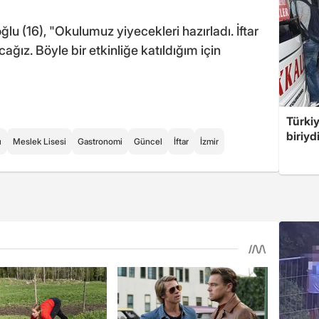
 (16), "Okulumuz yiyecekleri hazırladı. İftar
ğız. Böyle bir etkinliğe katıldığım için
Türki
biriyd
ı
Meslek Lisesi
Gastronomi
Güncel
İftar
İzmir