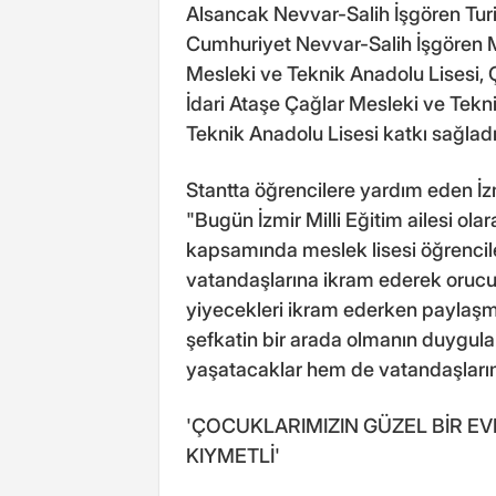
Alsancak Nevvar-Salih İşgören Tur
Cumhuriyet Nevvar-Salih İşgören M
Mesleki ve Teknik Anadolu Lisesi, Ç
İdari Ataşe Çağlar Mesleki ve Tekn
Teknik Anadolu Lisesi katkı sağladı
Stantta öğrencilere yardım eden İzm
"Bugün İzmir Milli Eğitim ailesi ola
kapsamında meslek lisesi öğrenciler
vatandaşlarına ikram ederek orucu
yiyecekleri ikram ederken paylaşm
şefkatin bir arada olmanın duygula
yaşatacaklar hem de vatandaşlarım
'ÇOCUKLARIMIZIN GÜZEL BİR E
KIYMETLİ'