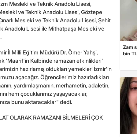
izm Mesleki ve Teknik Anadolu Lisesi,
esleki ve Teknik Anadolu Lisesi, Göztepe
ınarlı Mesleki ve Teknik Anadolu Lisesi, Şehit
ik Anadolu Lisesi ile Mithatpaşa Mesleki ve
.
Zam s
ir İl Milli Eğitim Müdürü Dr. Ömer Yahşi,
bin TL
rak 'Maarif'in Kalbinde ramazan etkinlikleri'
imizin hazırlamış oldukları yemekleri İzmir'in
muzu açacağız. Öğrencilerimiz hazırladıkları
anın, yardımlaşmanın, merhametin, adaletin,
rını hem çocuklarımız yaşayacaklar,
ıza bunu aktaracaklar" dedi.
VLAT OLARAK RAMAZANI BİLMELERİ ÇOK