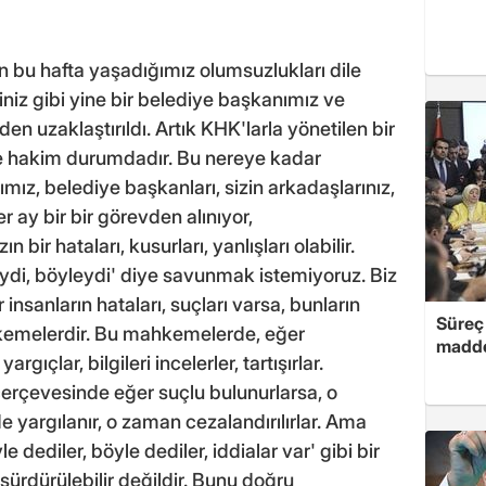
 bu hafta yaşadığımız olumsuzlukları dile
niz gibi yine bir belediye başkanımız ve
n uzaklaştırıldı. Artık KHK'larla yönetilen bir
e hakim durumdadır. Bu nereye kadar
ız, belediye başkanları, sizin arkadaşlarınız,
er ay bir bir görevden alınıyor,
n bir hataları, kusurları, yanlışları olabilir.
leydi, böyleydi' diye savunmak istemiyoruz. Biz
 insanların hataları, suçları varsa, bunların
Süreç 
kemelerdir. Bu mahkemelerde, eğer
madde
gıçlar, bilgileri incelerler, tartışırlar.
ar çerçevesinde eğer suçlu bulunurlarsa, o
 yargılanır, o zaman cezalandırılırlar. Ama
le dediler, böyle dediler, iddialar var' gibi bir
i sürdürülebilir değildir. Bunu doğru