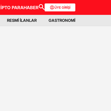
İPTO PARA
HABER
ÜYE GİRİŞİ
RESMİ İLANLAR
GASTRONOMİ