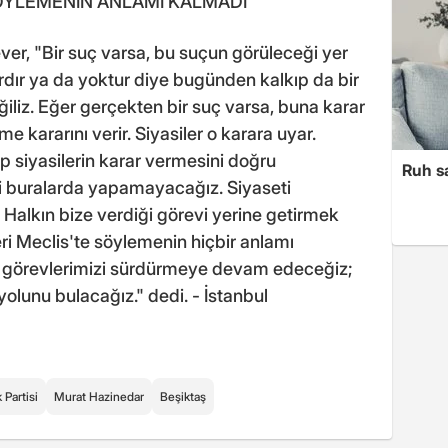
SÖYLEMENİN ANLAMI KALMADI
er, "Bir suç varsa, bu suçun görüleceği yer
rdır ya da yoktur diye bugünden kalkıp da bir
liz. Eğer gerçekten bir suç varsa, buna karar
kararını verir. Siyasiler o karara uyar.
 siyasilerin karar vermesini doğru
Ruh sa
ti buralarda yapamayacağız. Siyaseti
 Halkın bize verdiği görevi yerine getirmek
ri Meclis'te söylemenin hiçbir anlamı
ün görevlerimizi sürdürmeye devam edeceğiz;
olunu bulacağız." dedi. - İstanbul
Partisi
Murat Hazinedar
Beşiktaş