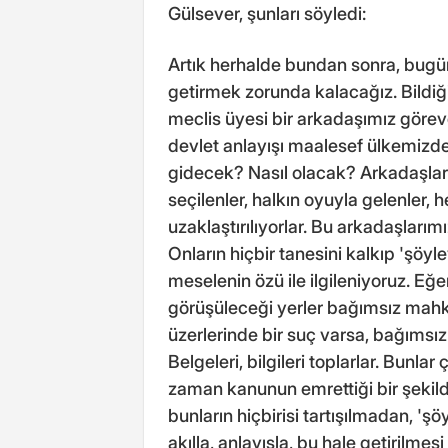
Gülsever, şunları söyledi:
Artık herhalde bundan sonra, bugün
getirmek zorunda kalacağız. Bildiği
meclis üyesi bir arkadaşımız görevde
devlet anlayışı maalesef ülkemizd
gidecek? Nasıl olacak? Arkadaşlarım
seçilenler, halkın oyuyla gelenler, h
uzaklaştırılıyorlar. Bu arkadaşlarımızı
Onların hiçbir tanesini kalkıp 'şöy
meselenin özü ile ilgileniyoruz. Eğer
görüşüleceği yerler bağımsız mah
üzerlerinde bir suç varsa, bağımsız yar
Belgeleri, bilgileri toplarlar. Bunl
zaman kanunun emrettiği bir şekilde
bunların hiçbirisi tartışılmadan, 'şöy
akılla, anlayışla, bu hale getirilmes