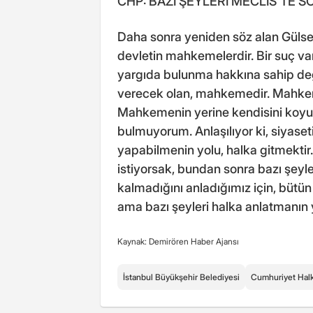
CHP: BAZI ŞEYLERİ MECLİS'TE 
Daha sonra yeniden söz alan Gülsev
devletin mahkemelerdir. Bir suç va
yargıda bulunma hakkına sahip deği
verecek olan, mahkemedir. Mahkeme 
Mahkemenin yerine kendisini koyup
bulmuyorum. Anlaşılıyor ki, siyase
yapabilmenin yolu, halka gitmektir.
istiyorsak, bundan sonra bazı şeyle
kalmadığını anladığımız için, büt
ama bazı şeyleri halka anlatmanın y
Kaynak: Demirören Haber Ajansı
İstanbul Büyükşehir Belediyesi
Cumhuriyet Halk 