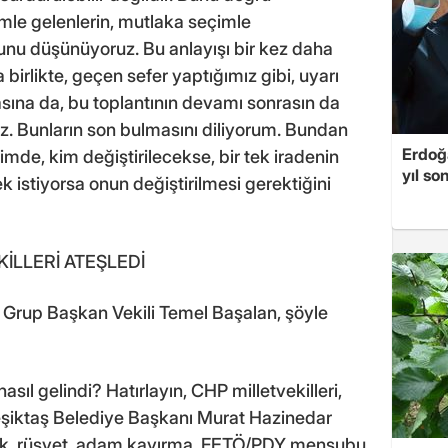
mle gelenlerin, mutlaka seçimle
ğunu düşünüyoruz. Bu anlayışı bir kez daha
birlikte, geçen sefer yaptığımız gibi, uyarı
sına da, bu toplantının devamı sonrasın da
z. Bunların son bulmasını diliyorum. Bundan
Erdoğa
mde, kim değiştirilecekse, bir tek iradenin
yıl so
ek istiyorsa onun değiştirilmesi gerektiğini
EKİLLERİ ATEŞLEDİ
 Grup Başkan Vekili Temel Başalan, şöyle
sıl gelindi? Hatırlayın, CHP milletvekilleri,
Beşiktaş Belediye Başkanı Murat Hazinedar
zlık, rüşvet, adam kayırma, FETÖ/PDY mensubu