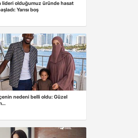
 lideri olduğumuz üründe hasat
aşladı: Yarısı boş
enin nedeni belli oldu: Güzel
...