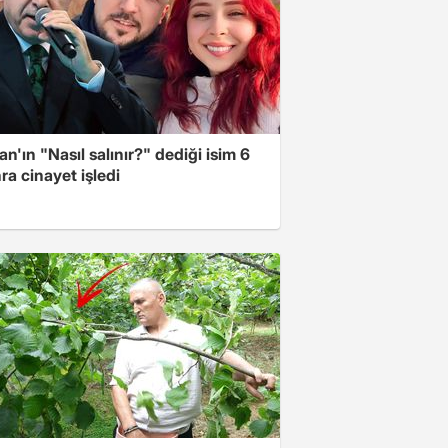
n'ın "Nasıl salınır?" dediği isim 6
nra cinayet işledi