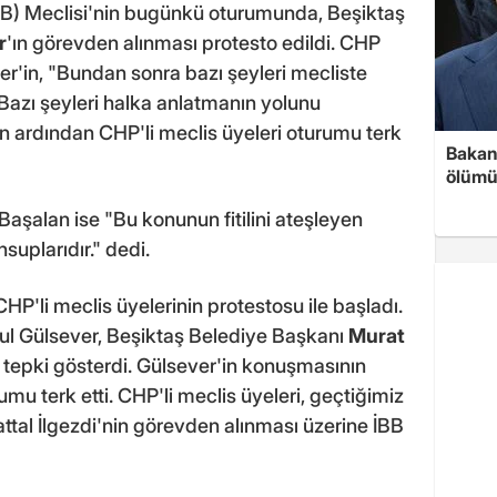
B) Meclisi'nin bugünkü oturumunda, Beşiktaş
r
'ın görevden alınması protesto edildi. CHP
er'in, "Bundan sonra bazı şeyleri mecliste
Bazı şeyleri halka anlatmanın yolunu
 ardından CHP'li meclis üyeleri oturumu terk
Bakan 
ölümü
aşalan ise "Bu konunun fitilini ateşleyen
nsuplarıdır." dedi.
HP'li meclis üyelerinin protestosu ile başladı.
ul Gülsever, Beşiktaş Belediye Başkanı
Murat
 tepki gösterdi. Gülsever'in konuşmasının
mu terk etti. CHP'li meclis üyeleri, geçtiğimiz
ttal İlgezdi'nin görevden alınması üzerine İBB