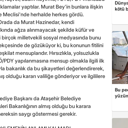
Dünya
amalar yaptılar. Murat Bey'in bunlara ilişkin
kötü b
e Meclisi'nde herhalde herkes gördü.
Orada da Murat Hazinedar, kendi
i hakkında ağza alınmayacak şekilde küfür ve
li birçok milletvekili sosyal medyasında bunu
erekçesinde de gözüküyor ki, bu konunun fitilini
teşkilat mensuplarıdır. Hırsızlıkla, yolsuzlukla
e FETÖ/PDY yapılanmasına mensup olmakla ilgili ilk
ıyla bakanlık da bu şikayetleri değerlendirerek,
ş olduğu kararı valiliğe gönderiyor ve ilgililere
Bu peç
yüzüm
elediye Başkanı da Ataşehir Belediye
leri Bakanlığının almış olduğu bu karara
 hereksin saygı göstermesi gerekir.