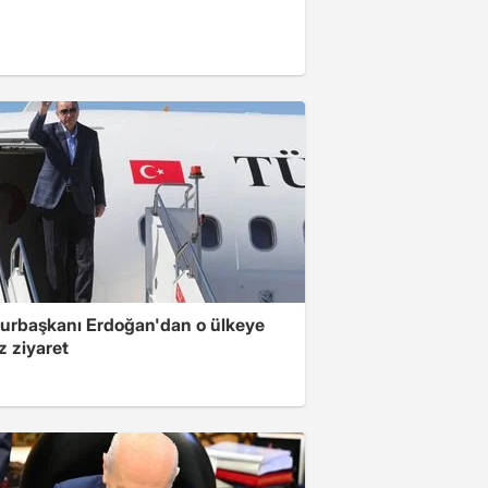
rbaşkanı Erdoğan'dan o ülkeye
z ziyaret