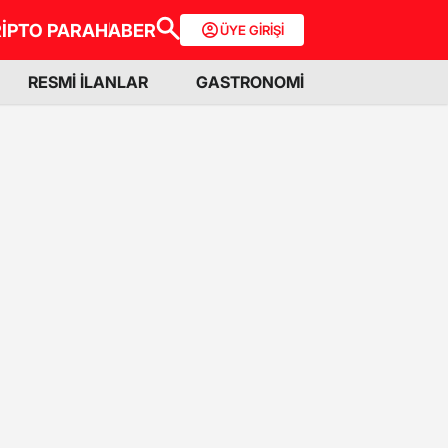
İPTO PARA
HABER
ÜYE GİRİŞİ
RESMİ İLANLAR
GASTRONOMİ