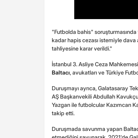
"Futbolda bahis" soruşturmasında 
kadar hapis cezası istemiyle dava 
tahliyesine karar verildi."
İstanbul 3. Asliye Ceza Mahkemes
Baltacı
, avukatları ve Türkiye Futb
Duruşmayı ayrıca, Galatasaray Tek
AŞ Başkanvekili Abdullah Kavukçu,
Yazgan ile futbolcular Kazımcan K
takip etti.
Duruşmada savunma yapan Baltacı,
etmediğini savunarak, 2021'de Ga