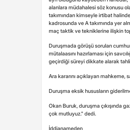
alanlara müdahalesi söz konusu o
takımından kimseyle irtibat halinde
kadrosunda ve A takımında yer alm
maç taktik ve tekniklerine ilişkin to
Duruşmada görüşü sorulan cumhuriy
mütalaasını hazırlaması için savcıl
geçirdiği süreyi dikkate alarak tahl
Ara kararını açıklayan mahkeme, san
Duruşma eksik hususların giderilmes
Okan Buruk, duruşma çıkışında gaze
çok mutluyuz." dedi.
İddianameden