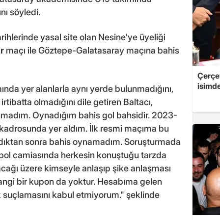
ı söyledi.
rihlerinde yasal site olan Nesine'ye üyeliği
r
maçı ile Göztepe-Galatasaray maçına bahis
Çerçe
isimd
mında yer alanlarla aynı yerde bulunmadığını,
irtibatta olmadığını dile getiren Baltacı,
madım. Oynadığım bahis gol bahsidir. 2023-
kadrosunda yer aldım. İlk resmi maçıma bu
aldıktan sonra bahis oynamadım. Soruşturmada
utbol camiasında herkesin konuştuğu tarzda
lacağı üzere kimseyle anlaşıp şike anlaşması
ngi bir kupon da yoktur. Hesabıma gelen
ık suçlamasını kabul etmiyorum." şeklinde