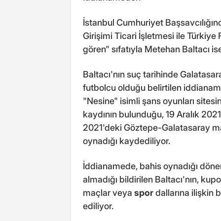
İstanbul Cumhuriyet Başsavcılığın
Girişimi Ticari İşletmesi ile Türki
gören" sıfatıyla Metehan Baltacı ise
Baltacı'nın suç tarihinde Galatasa
futbolcu olduğu belirtilen iddianam
"Nesine" isimli şans oyunları sites
kaydının bulunduğu, 19 Aralık 202
2021'deki Göztepe-Galatasaray maç
oynadığı kaydediliyor.
İddianamede, bahis oynadığı döne
almadığı bildirilen Baltacı'nın, ku
maçlar veya
spor
dallarına ilişkin
ediliyor.