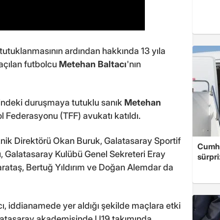
tutuklanmasının ardından hakkında 13 yıla
açılan futbolcu
Metehan Baltacı
'nın
indeki duruşmaya tutuklu sanık
Metehan
ol Federasyonu (TFF) avukatı katıldı.
nik Direktörü Okan Buruk, Galatasaray Sportif
Cumhu
 Galatasaray Kulübü Genel Sekreteri Eray
sürpri
arataş, Bertuğ Yıldırım ve Doğan Alemdar da
 iddianamede yer aldığı şekilde maçlara etki
latasaray akademisinde U19 takımında