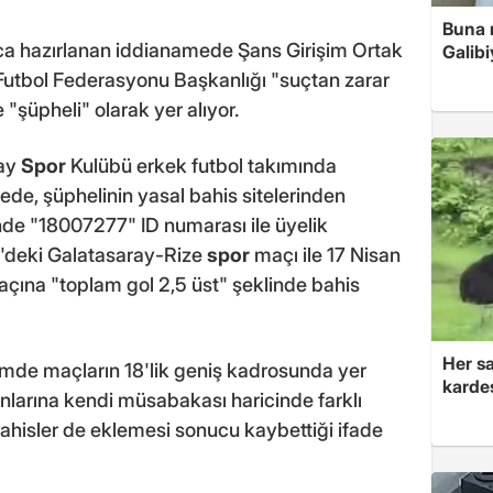
Buna r
ca hazırlanan iddianamede Şans Girişim Ortak
Galibi
ye Futbol Federasyonu Başkanlığı "suçtan zarar
 "şüpheli" olarak yer alıyor.
ray
Spor
Kulübü erkek futbol takımında
ede, şüphelinin yasal bahis sitelerinden
inde "18007277" ID numarası ile üyelik
1'deki Galatasaray-Rize
spor
maçı ile 17 Nisan
ına "toplam gol 2,5 üst" şeklinde bahis
Her sa
mde maçların 18'lik geniş kadrosunda yer
kardeş
ponlarına kendi müsabakası haricinde farklı
 bahisler de eklemesi sonucu kaybettiği ifade