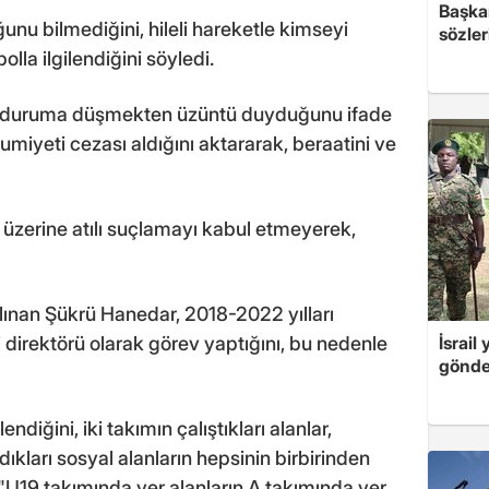
Başkan
nu bilmediğini, hileli hareketle kimseyi
sözler
lla ilgilendiğini söyledi.
 bu duruma düşmekten üzüntü duyduğunu ifade
miyeti cezası aldığını aktararak, beraatini ve
n üzerine atılı suçlamayı kabul etmeyerek,
lınan Şükrü Hanedar, 2018-2022 yılları
 direktörü olarak görev yaptığını, bu nedenle
İsrail
gönde
diğini, iki takımın çalıştıkları alanlar,
kları sosyal alanların hepsinin birbirinden
U19 takımında yer alanların A takımında yer