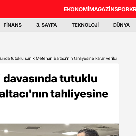
EKONOMİ
MAGAZİN
SPOR
KR
FİNANS
3. SAYFA
TEKNOLOJİ
DÜNYA
ında tutuklu sanık Metehan Baltacı'nın tahliyesine karar verildi
 davasında tutuklu
ltacı'nın tahliyesine