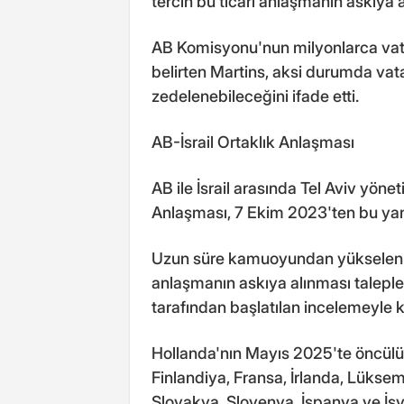
tercih bu ticari anlaşmanın askıya 
AB Komisyonu'nun milyonlarca vata
belirten Martins, aksi durumda vat
zedelenebileceğini ifade etti.
AB-İsrail Ortaklık Anlaşması
AB ile İsrail arasında Tel Aviv yönet
Anlaşması, 7 Ekim 2023'ten bu yana
Uzun süre kamuoyundan yükselen ç
anlaşmanın askıya alınması talepl
tarafından başlatılan incelemeyle ka
Hollanda'nın Mayıs 2025'te öncülük
Finlandiya, Fransa, İrlanda, Lükse
Slovakya, Slovenya, İspanya ve İs