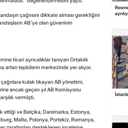
alınmasıdır." değerlendirmesini yaptı.
Resmen
ayrılı
ndaşın çağrısını dikkate alması gerektiğini
andaşların AB'ye olan güveninin
imine ticari ayrıcalıklar tanıyan Ortaklık
 artan tepkilerin merkezinde yer alıyor.
ağrılara kulak tıkayan AB yönetimi,
erine ancak geçen yıl AB Komisyonu
İstan
rşılık vermişti.
 ettiği ve Belçika, Danimarka, Estonya,
mburg, Malta, Polonya, Portekiz, Romanya,
veç tarafından desteklenen inceleme