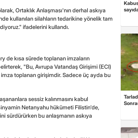
Kabus
sayıda
arak, Ortaklık Anlaşması'nın derhal askıya
nde kullanılan silahların tedarikine yönelik tam
yoruz." ifadelerini kullandı.
ry de kısa sürede toplanan imzaların
elirterek, "Bu, Avrupa Vatandaş Girişimi (ECI)
 imza toplanan girişimdir. Sadece üç ayda bu
Tarlad
yaşananlara sessiz kalınmasını kabul
Sonra
Binyamin Netanyahu hükümeti Filistin'de,
rini sürdürürken bu anlaşmanın askıya