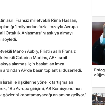
in asıllı Fransız milletvekili Rima Hassan,
opladığı 1 milyondan fazla imzayla Avrupa
ail
Ortaklık Anlaşması'nı askıya almayı
 söyledi.
vekili Manon Aubry, Filistin asıllı Fransız
lletvekili Catarina Martins, AB-
İsrail
skıya alınması için başlatılan imza
Erdoğa
 ardından AP'de basın toplantısı düzenledi.
düğme
srail ile ilişkilerine yönelik tartışmaları
erek, "Bu Avrupa girişimi, AB Komisyonu'nun
rtık gözlerini kapatamayacağı anlamına geliyor."