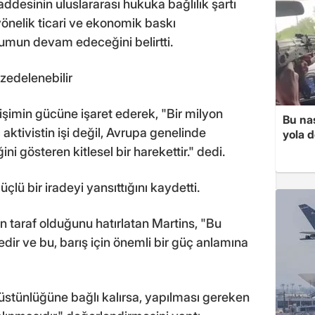
ddesinin uluslararası hukuka bağlılık şartı
 yönelik ticari ve ekonomik baskı
mun devam edeceğini belirtti.
zedelenebilir
irişimin gücüne işaret ederek, "Bir milyon
Bu nas
ktivistin işi değil, Avrupa genelinde
yola d
ni gösteren kitlesel bir harekettir." dedi.
lü bir iradeyi yansıttığını kaydetti.
pan taraf olduğunu hatırlatan Martins, "Bu
ir ve bu, barış için önemli bir güç anlamına
stünlüğüne bağlı kalırsa, yapılması gereken