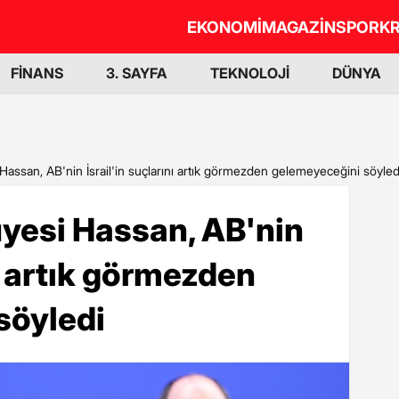
EKONOMİ
MAGAZİN
SPOR
KR
FİNANS
3. SAYFA
TEKNOLOJİ
DÜNYA
si Hassan, AB'nin İsrail'in suçlarını artık görmezden gelemeyeceğini söyled
P üyesi Hassan, AB'nin
nı artık görmezden
söyledi