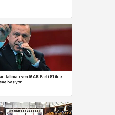
n talimatı verdi! AK Parti 81 ilde
ye basıyor