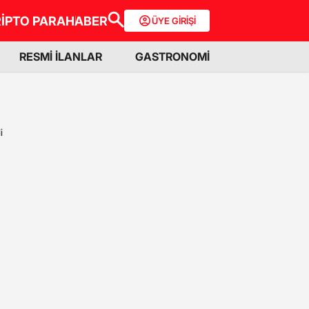
İPTO PARA
HABER
ÜYE GİRİŞİ
RESMİ İLANLAR
GASTRONOMİ
i