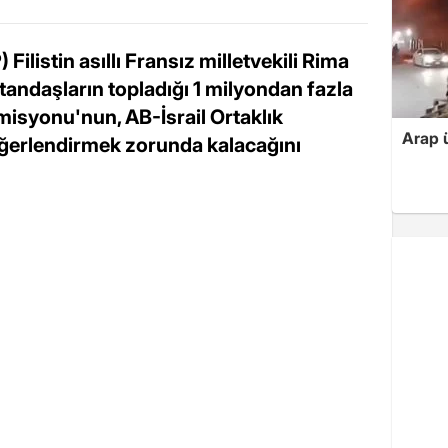
listin asıllı Fransız milletvekili Rima
andaşların topladığı 1 milyondan fazla
misyonu'nun, AB-İsrail Ortaklık
Arap ü
eğerlendirmek zorunda kalacağını