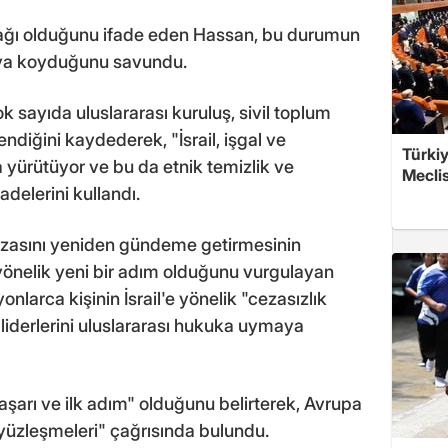
ortağı olduğunu ifade eden Hassan, bu durumun
ortaya koyduğunu savundu.
 sayıda uluslararası kuruluş, sivil toplum
diğini kaydederek, "İsrail, işgal ve
Türkiy
a yürütüyor ve bu da etnik temizlik ve
Meclis
adelerini kullandı.
m cezasını yeniden gündeme getirmesinin
önelik yeni bir adım olduğunu vurgulayan
nlarca kişinin İsrail'e yönelik "cezasızlık
a liderlerini uluslararası hukuka uymaya
başarı ve ilk adım" olduğunu belirterek, Avrupa
a yüzleşmeleri" çağrısında bulundu.