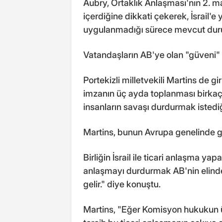
Aubry, Ortaklık Anlaşması'nın 2. ma
içerdiğine dikkati çekerek, İsrail'e
uygulanmadığı sürece mevcut duru
Vatandaşların AB'ye olan "güveni" 
Portekizli milletvekili Martins de g
imzanın üç ayda toplanması birkaç a
insanların savaşı durdurmak istediği
Martins, bunun Avrupa genelinde güç
Birliğin İsrail ile ticari anlaşma ya
anlaşmayı durdurmak AB'nin elinded
gelir." diye konuştu.
Martins, "Eğer Komisyon hukukun ü