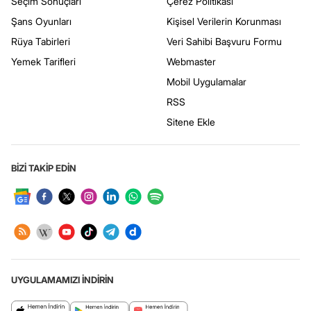
Seçim Sonuçları
Çerez Politikası
Şans Oyunları
Kişisel Verilerin Korunması
Rüya Tabirleri
Veri Sahibi Başvuru Formu
Yemek Tarifleri
Webmaster
Mobil Uygulamalar
RSS
Sitene Ekle
BİZİ TAKİP EDİN
UYGULAMAMIZI İNDİRİN