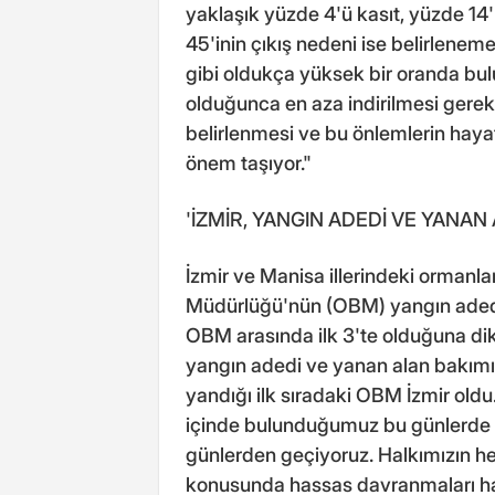
yaklaşık yüzde 4'ü kasıt, yüzde 14'
45'inin çıkış nedeni ise belirlene
gibi oldukça yüksek bir oranda b
olduğunca en aza indirilmesi gerekl
belirlenmesi ve bu önlemlerin haya
önem taşıyor."
'İZMİR, YANGIN ADEDİ VE YANAN
İzmir ve Manisa illerindeki orman
Müdürlüğü'nün (OBM) yangın adedi
OBM arasında ilk 3'te olduğuna dik
yangın adedi ve yanan alan bakımın
yandığı ilk sıradaki OBM İzmir oldu. 
içinde bulunduğumuz bu günlerde y
günlerden geçiyoruz. Halkımızın h
konusunda hassas davranmaları ha