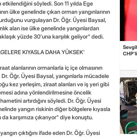
etkilendiğini söyledi. Son 11 yılda Ege
nın ülke genelinde çıkan orman yangınlarının
şturduğunu vurgulayan Dr. Öğr. Üyesi Baysal,
lık alan ise ülke genelinde yangınlardan
klaşık yüzde 30'una karşılık geliyor" dedi.
Sevgil
ÖLGELERE KIYASLA DAHA YÜKSEK'
CHP'l
raat alanlarının ormanlarla iç içe olmasının
an Dr. Öğr. Üyesi Baysal, yangınlarla mücadele
ğu kez yerleşim, ziraat alanları ve iş yeri gibi
emesi adına yönlendirilmesine öncelik
ametini artırdığını söyledi. Dr. Öğr. Üyesi
linde yangın riskinin diğer bölgelere kıyasla
 da karşımıza çıkarıyor" diye konuştu.
96 yangın çıktığını ifade eden Dr. Öğr. Üyesi