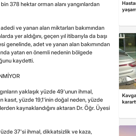
Hasta
 bin 378 hektar orman alanı yangınlardan
yaşam
n adedi ve yanan alan miktarları bakımından
arda yer aldığını, geçen yıl itibarıyla da başı
gesi genelinde, adet ve yanan alan bakımından
ltında yatan en önemli nedenin bölgede
uğunu kaydetti.
LİNMİYOR
gınların yaklaşık yüzde 49'unun ihmal,
Kavga 
n kasıt, yüzde 19,1'inin doğal neden, yüzde
karart
erden kaynaklandığını aktaran Dr. Öğr. Üyesi
üzde 37'si ihmal, dikkatsizlik ve kaza,