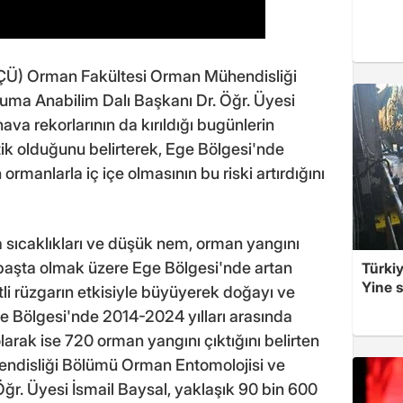
İKÇÜ) Orman Fakültesi Orman Mühendisliği
ma Anabilim Dalı Başkanı Dr. Öğr. Üyesi
hava rekorlarının da kırıldığı bugünlerin
tik olduğunu belirterek, Ege Bölgesi'nde
 ormanlarla iç içe olmasının bu riski artırdığını
a sıcaklıkları ve düşük nem, orman yangını
ir başta olmak üzere Ege Bölgesi'nde artan
Türkiy
Yine s
etli rüzgarın etkisiyle büyüyerek doğayı ve
Ege Bölgesi'nde 2014-2024 yılları arasında
olarak ise 720 orman yangını çıktığını belirten
ndisliği Bölümü Orman Entomolojisi ve
ğr. Üyesi İsmail Baysal, yaklaşık 90 bin 600