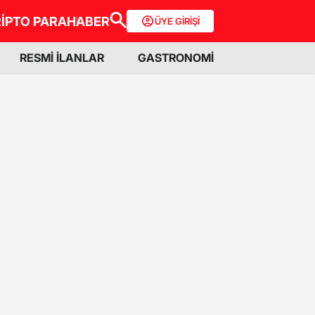
İPTO PARA
HABER
ÜYE GİRİŞİ
RESMİ İLANLAR
GASTRONOMİ