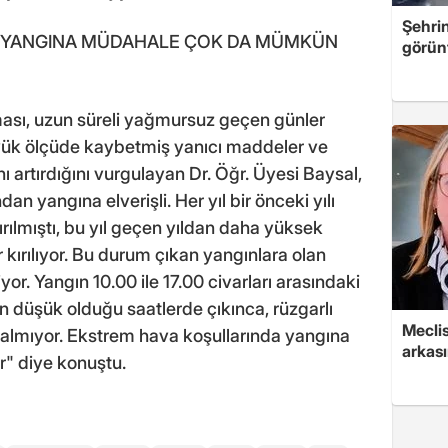
Şehri
A YANGINA MÜDAHALE ÇOK DA MÜMKÜN
görün
şması, uzun süreli yağmursuz geçen günler
ük ölçüde kaybetmiş yanıcı maddeler ve
nı artırdığını vurgulayan Dr. Öğr. Üyesi Baysal,
dan yangına elverişli. Her yıl bir önceki yılı
kırılmıştı, bu yıl geçen yıldan daha yüksek
 kırılıyor. Bu durum çıkan yangınlara olan
yor. Yangın 10.00 ile 17.00 civarları arasındaki
n düşük olduğu saatlerde çıkınca, rüzgarlı
Mecli
almıyor. Ekstrem hava koşullarında yangına
arkası
 diye konuştu.