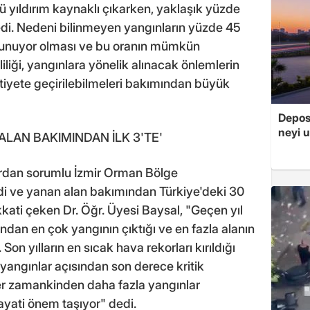
ü yıldırım kaynaklı çıkarken, yaklaşık yüzde
medi. Nedeni bilinmeyen yangınların yüzde 45
ulunuyor olması ve bu oranın mümkün
iliği, yangınlara yönelik alınacak önlemlerin
tiyete geçirilebilmeleri bakımından büyük
Depos
neyi u
 ALAN BAKIMINDAN İLK 3'TE'
lardan sorumlu İzmir Orman Bölge
 ve yanan alan bakımından Türkiye'deki 30
kati çeken Dr. Öğr. Üyesi Baysal, "Geçen yıl
dan en çok yangının çıktığı ve en fazla alanın
Son yılların en sıcak hava rekorları kırıldığı
angınlar açısından son derece kritik
er zamankinden daha fazla yangınlar
yati önem taşıyor" dedi.