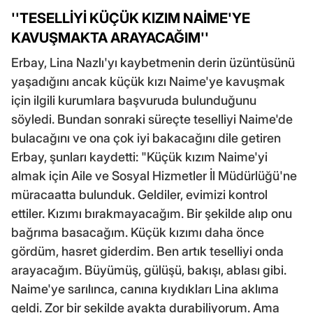
''TESELLİYİ KÜÇÜK KIZIM NAİME'YE
KAVUŞMAKTA ARAYACAĞIM''
Erbay, Lina Nazlı'yı kaybetmenin derin üzüntüsünü
yaşadığını ancak küçük kızı Naime'ye kavuşmak
için ilgili kurumlara başvuruda bulunduğunu
söyledi. Bundan sonraki süreçte teselliyi Naime'de
bulacağını ve ona çok iyi bakacağını dile getiren
Erbay, şunları kaydetti: "Küçük kızım Naime'yi
almak için Aile ve Sosyal Hizmetler İl Müdürlüğü'ne
müracaatta bulunduk. Geldiler, evimizi kontrol
ettiler. Kızımı bırakmayacağım. Bir şekilde alıp onu
bağrıma basacağım. Küçük kızımı daha önce
gördüm, hasret giderdim. Ben artık teselliyi onda
arayacağım. Büyümüş, gülüşü, bakışı, ablası gibi.
Naime'ye sarılınca, canına kıydıkları Lina aklıma
geldi. Zor bir şekilde ayakta durabiliyorum. Ama