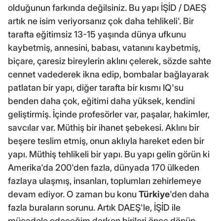
olduğunun farkında değilsiniz. Bu yapı İŞİD / DAEŞ
artık ne isim veriyorsanız çok daha tehlikeli'. Bir
tarafta eğitimsiz 13-15 yaşında dünya ufkunu
kaybetmiş, annesini, babası, vatanını kaybetmiş,
biçare, çaresiz bireylerin aklını çelerek, sözde sahte
cennet vadederek ikna edip, bombalar bağlayarak
patlatan bir yapı, diğer tarafta bir kısmı IQ'su
benden daha çok, eğitimi daha yüksek, kendini
geliştirmiş. İçinde profesörler var, paşalar, hakimler,
savcılar var. Müthiş bir ihanet şebekesi. Aklını bir
beşere teslim etmiş, onun aklıyla hareket eden bir
yapı. Müthiş tehlikeli bir yapı. Bu yapı gelin görün ki
Amerika'da 200'den fazla, dünyada 170 ülkeden
fazlaya ulaşmış, insanları, toplumları zehirlemeye
devam ediyor. O zaman bu konu
Türkiye
'den daha
fazla buraların sorunu. Artık DAEŞ'le, İŞİD ile
mücadele edeceğim derken birileri önce dönüp