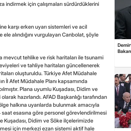
za indirmek için çalışmaları sürdürdüklerini
ne karşı erken uyarı sistemleri ve acil
e ele alındığını vurgulayan Canbolat, şöyle
Demirt
Bakan
mevcut tehlike ve risk haritaları ile tsunami
viyeleri ve tahliye haritaları güncellenerek
ritaları oluşturuldu. Türkiye Afet Müdahale
dın İl Afet Müdahale Planı kapsamında
apılmıştır. Plana uyumlu Kuşadası, Didim ve
 olarak hazırlandı. AFAD Başkanlığı tarafından
bölge halkına uyarılarda bulunmak amacıyla
4 saat esasına göre personel görevlendirilmesi
le Kuşadası, Didim ve Söke ilçelerimizde
lmesi için merkezi ezan sistemi aktif hale