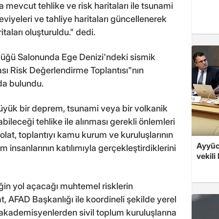
mevcut tehlike ve risk haritaları ile tsunami
viyeleri ve tahliye haritaları güncellenerek
itaları oluşturuldu." dedi.
rlüğü Salonunda Ege Denizi'ndeki sismik
ası Risk Değerlendirme Toplantısı"nın
da bulundu.
ük bir deprem, tsunami veya bir volkanik
abileceği tehlike ile alınması gerekli önlemleri
olat, toplantıyı kamu kurum ve kuruluşlarının
Ayyüce
m insanlarının katılımıyla gerçekleştirdiklerini
vekili
ğin yol açacağı muhtemel risklerin
t, AFAD Başkanlığı ile koordineli şekilde yerel
akademisyenlerden sivil toplum kuruluşlarına