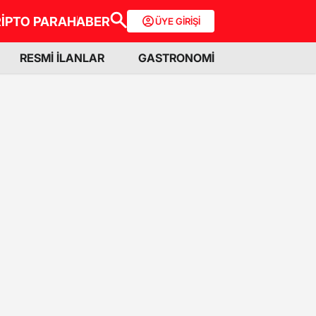
İPTO PARA
HABER
ÜYE GİRİŞİ
RESMİ İLANLAR
GASTRONOMİ