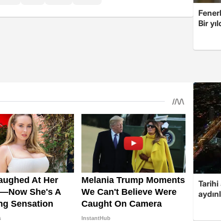
Fener
Bir yı
Tarihi
aydın