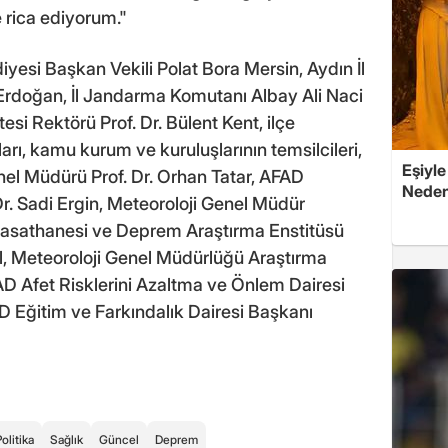
e rica ediyorum."
yesi Başkan Vekili Polat Bora Mersin, Aydın İl
doğan, İl Jandarma Komutanı Albay Ali Naci
i Rektörü Prof. Dr. Bülent Kent, ilçe
ı, kamu kurum ve kuruluşlarının temsilcileri,
Eşiyle
l Müdürü Prof. Dr. Orhan Tatar, AFAD
Nedeni
. Sadi Ergin, Meteoroloji Genel Müdür
 Rasathanesi ve Deprem Araştırma Enstitüsü
l, Meteoroloji Genel Müdürlüğü Araştırma
D Afet Risklerini Azaltma ve Önlem Dairesi
D Eğitim ve Farkındalık Dairesi Başkanı
olitika
Sağlık
Güncel
Deprem