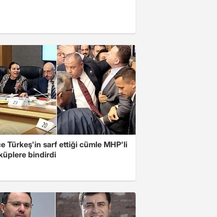
 Türkeş'in sarf ettiği cümle MHP'li
 küplere bindirdi