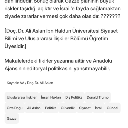
dahilindedir. Sonuç olarak Gazze planının büyük
riskler taşıdığı açıktır ve İsrail'e fayda sağlamaktan
ziyade zararlar vermesi çok daha olasıdır. ???????
[Doç. Dr. Ali Aslan İbn Haldun Üniversitesi Siyaset
Bilimi ve Uluslararası İlişkiler Bölümü Öğretim
Üyesidir.]
Makalelerdeki fikirler yazarına aittir ve Anadolu
Ajansının editoryal politikasını yansıtmayabilir.
Kaynak: AA /
Doç. Dr. Ali Aslan
Uluslararası İlişkiler
İnsan Hakları
Dış Politika
Donald Trump
Orta Doğu
Ali Aslan
Politika
Güvenlik
Siyaset
İsrail
Güncel
Gazze