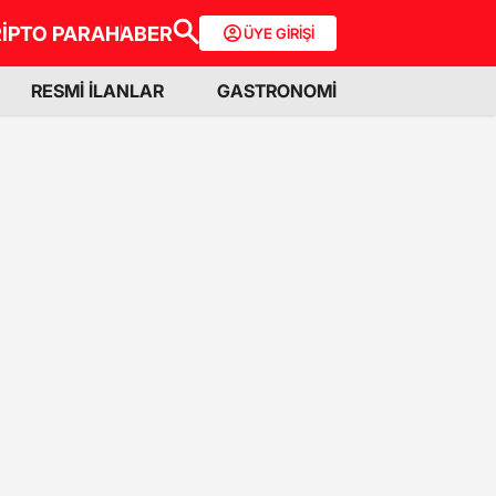
İPTO PARA
HABER
ÜYE GİRİŞİ
RESMİ İLANLAR
GASTRONOMİ