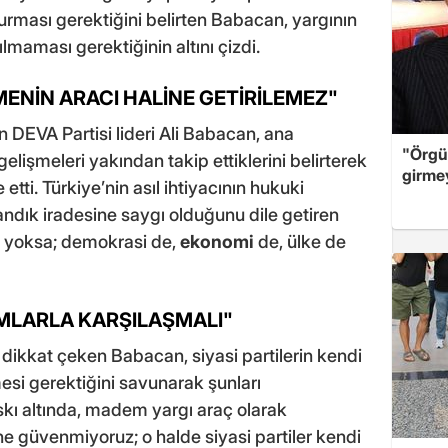
rması gerektiğini belirten Babacan, yargının
ılmaması gerektiğinin altını çizdi.
TMENİN ARACI HALİNE GETİRİLEMEZ"
 DEVA Partisi lideri Ali Babacan, ana
"Örgü
lişmeleri yakından takip ettiklerini belirterek
girme
etti. Türkiye’nin asıl ihtiyacının hukuki
ndık iradesine saygı olduğunu dile getiren
k yoksa; demokrasi de,
ekonomi
de, ülke de
IMLARLA KARŞILAŞMALI"
 dikkat çeken Babacan, siyasi partilerin kendi
lemesi gerektiğini savunarak şunları
kı altında, madem yargı araç olarak
ne güvenmiyoruz; o halde siyasi partiler kendi