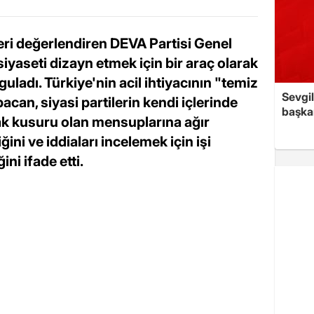
ri değerlendiren DEVA Partisi Genel
iyaseti dizayn etmek için bir araç olarak
uladı. Türkiye'nin acil ihtiyacının "temiz
Sevgil
can, siyasi partilerin kendi içlerinde
başkan
k kusuru olan mensuplarına ağır
ini ve iddiaları incelemek için işi
ni ifade etti.