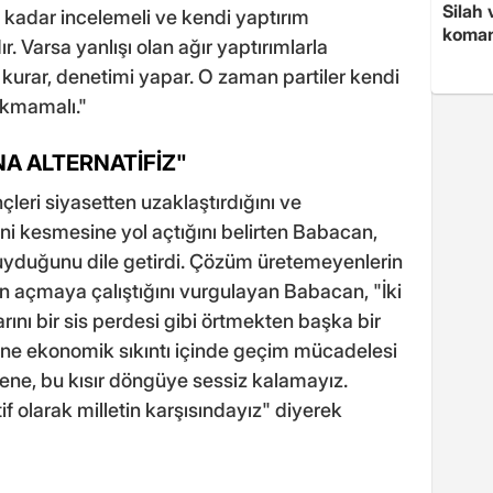
Silah 
na kadar incelemeli ve kendi yaptırım
koman
 Varsa yanlışı olan ağır yaptırımlarla
er kurar, denetimi yapar. O zaman partiler kendi
akmamalı."
A ALTERNATİFİZ"
leri siyasetten uzaklaştırdığını ve
i kesmesine yol açtığını belirten Babacan,
yduğunu dile getirdi. Çözüm üretemeyenlerin
n açmaya çalıştığını vurgulayan Babacan, "İki
arını bir sis perdesi gibi örtmekten başka bir
yine ekonomik sıkıntı içinde geçim mücadelesi
zene, bu kısır döngüye sessiz kalamayız.
 olarak milletin karşısındayız" diyerek