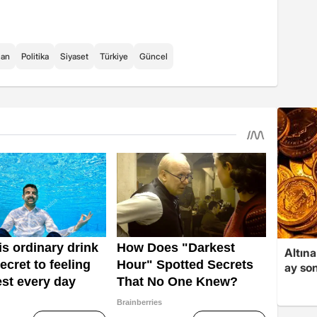
can
Politika
Siyaset
Türkiye
Güncel
Altına
ay son