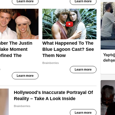
Yaptığ
dehşet