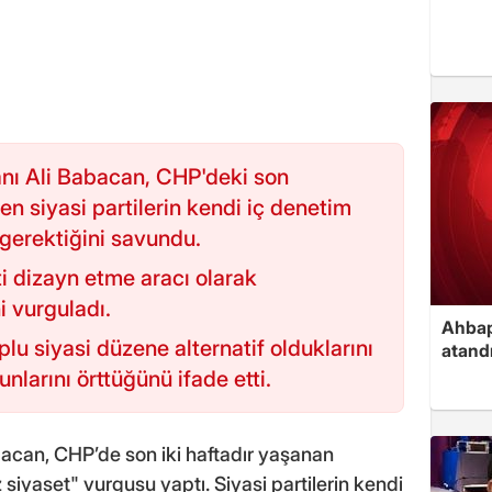
nı Ali Babacan, CHP'deki son
en siyasi partilerin kendi iç denetim
gerektiğini savundu.
i dizayn etme aracı olarak
i vurguladı.
Ahbap
lu siyasi düzene alternatif olduklarını
atand
nlarını örttüğünü ifade etti.
acan, CHP’de son iki haftadır yaşanan
 siyaset" vurgusu yaptı. Siyasi partilerin kendi