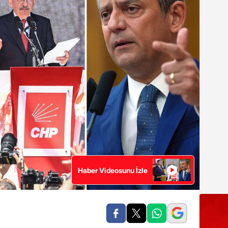
Haber Videosunu İzle