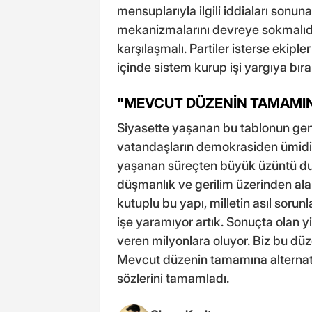
mensuplarıyla ilgili iddiaları sonu
mekanizmalarını devreye sokmalıdır.
karşılaşmalı. Partiler isterse ekipl
içinde sistem kurup işi yargıya bır
"MEVCUT DÜZENİN TAMAMIN
Siyasette yaşanan bu tablonun genç
vatandaşların demokrasiden ümidin
yaşanan süreçten büyük üzüntü du
düşmanlık ve gerilim üzerinden ala
kutuplu bu yapı, milletin asıl sorunl
işe yaramıyor artık. Sonuçta olan 
veren milyonlara oluyor. Biz bu dü
Mevcut düzenin tamamına alternatif
sözlerini tamamladı.