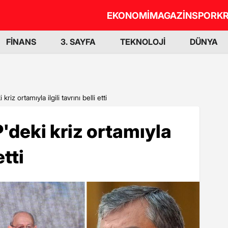
EKONOMİ
MAGAZİN
SPOR
KR
FİNANS
3. SAYFA
TEKNOLOJİ
DÜNYA
iz ortamıyla ilgili tavrını belli etti
'deki kriz ortamıyla
etti