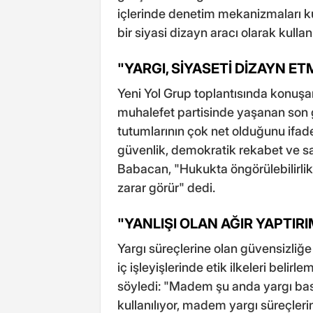
içlerinde denetim mekanizmaları ku
bir siyasi dizayn aracı olarak kullan
"YARGI, SİYASETİ DİZAYN E
Yeni Yol Grup toplantısında konuşan
muhalefet partisinde yaşanan son ge
tutumlarının çok net olduğunu ifade 
güvenlik, demokratik rekabet ve sa
Babacan, "Hukukta öngörülebilirli
zarar görür" dedi.
"YANLIŞI OLAN AĞIR YAPTIR
Yargı süreçlerine olan güvensizliğe
iç işleyişlerinde etik ilkeleri belir
söyledi: "Madem şu anda yargı bas
kullanılıyor, madem yargı süreçleri