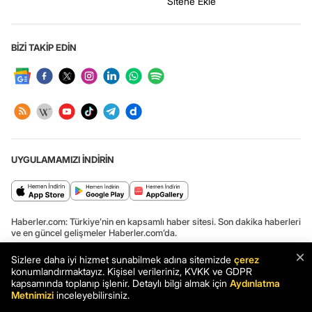
Sitene Ekle
BİZİ TAKİP EDİN
UYGULAMAMIZI İNDİRİN
Haberler.com: Türkiye’nin en kapsamlı haber sitesi. Son dakika haberleri
ve en güncel gelişmeler Haberler.com’da.
×
Sizlere daha iyi hizmet sunabilmek adına sitemizde
çerez
konumlandırmaktayız. Kişisel verileriniz, KVKK ve GDPR
kapsamında toplanıp işlenir. Detaylı bilgi almak için
Aydınlatma
Haber: Prof. Dr. Derya Örs: "Türk Dili Yılı Etkinliklerinde Gerekli Desteği
Metnimizi
inceleyebilirsiniz.
Bulamadık" - Haberler