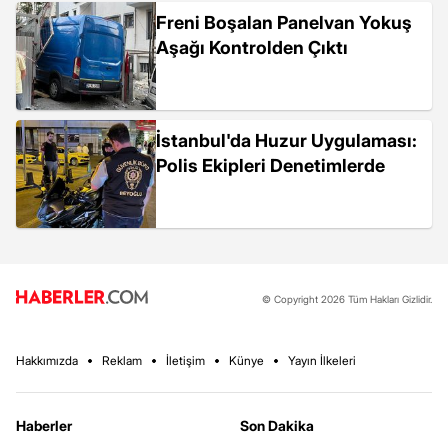
Freni Boşalan Panelvan Yokuş
Aşağı Kontrolden Çıktı
İstanbul'da Huzur Uygulaması:
Polis Ekipleri Denetimlerde
© Copyright 2026 Tüm Hakları Gizlidir.
Hakkımızda
Reklam
İletişim
Künye
Yayın İlkeleri
Haberler
Son Dakika