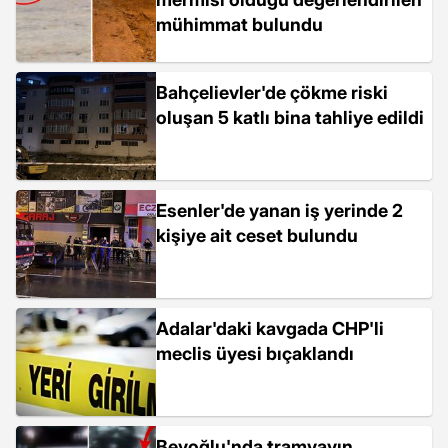
mühimmat bulundu
Bahçelievler'de çökme riski
oluşan 5 katlı bina tahliye edildi
Esenler'de yanan iş yerinde 2
kişiye ait ceset bulundu
Adalar'daki kavgada CHP'li
meclis üyesi bıçaklandı
Beyoğlu'nda tramvayın