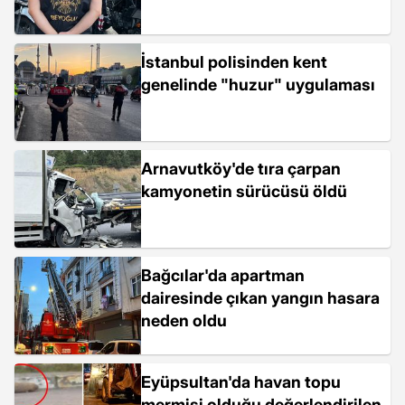
İstanbul polisinden kent
genelinde "huzur" uygulaması
Arnavutköy'de tıra çarpan
kamyonetin sürücüsü öldü
Bağcılar'da apartman
dairesinde çıkan yangın hasara
neden oldu
Eyüpsultan'da havan topu
mermisi olduğu değerlendirilen