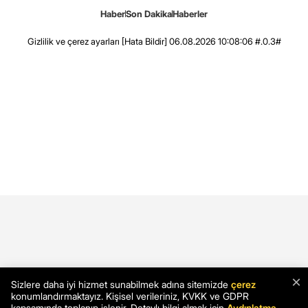
Haber
Son Dakika
Haberler
Gizlilik ve çerez ayarları
[Hata Bildir]
06.08.2026 10:08:06 #.0.3#
×
Sizlere daha iyi hizmet sunabilmek adına sitemizde
çerez
konumlandırmaktayız. Kişisel verileriniz, KVKK ve GDPR
kapsamında toplanıp işlenir. Detaylı bilgi almak için
Aydınlatma