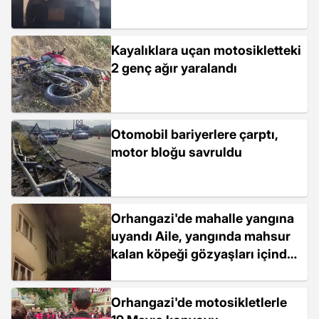
Kayalıklara uçan motosikletteki
2 genç ağır yaralandı
Otomobil bariyerlere çarptı,
motor bloğu savruldu
Orhangazi'de mahalle yangına
uyandı Aile, yangında mahsur
kalan köpeği gözyaşları içinde
kurtardı
Orhangazi'de motosikletlerle