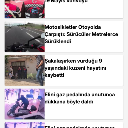
19 Mayıs konvoyu
Motosikletler Otoyolda
Çarpıştı: Sürücüler Metrelerce
Sürüklendi
Şakalaşırken vurduğu 9
yaşındaki kuzeni hayatını
kaybetti
Elini gaz pedalında unutunca
dükkana böyle daldı