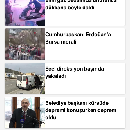
Elini gaz pedalında unutunca
dükkana böyle daldı
Cumhurbaşkanı Erdoğan'a
Bursa morali
Ecel direksiyon başında
yakaladı
Belediye başkanı kürsüde
depremi konuşurken deprem
oldu