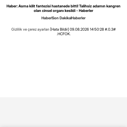
Haber: Asma kilit fantezisi hastanede bitti! Talihsiz adamın kangren
olan cinsel organı kesildi - Haberler
Haber
Son Dakika
Haberler
Gizlilik ve çerez ayarları
[Hata Bildir]
09.08.2026 14:50:28 #.0.3#
.HCFOK.