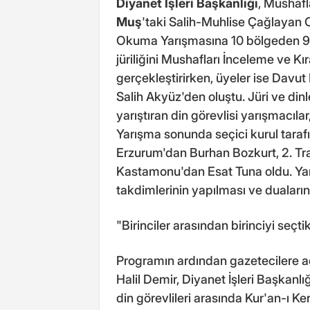
Diyanet İşleri Başkanlığı
, Mushafl
Muş
'taki Salih-Muhlise Çağlayan 
Okuma Yarışmasına 10 bölgeden 9 er
jüriliğini Mushafları İnceleme ve 
gerçekleştirirken, üyeler ise Davu
Salih Akyüz'den oluştu. Jüri ve dinl
yarıştıran din görevlisi yarışmacılar
Yarışma sonunda seçici kurul taraf
Erzurum'dan Burhan Bozkurt, 2. T
Kastamonu'dan Esat Tuna oldu. Yar
takdimlerinin yapılması ve duaların
"Birinciler arasından birinciyi seçti
Programın ardından gazetecilere a
Halil Demir, Diyanet İşleri Başkanlı
din görevlileri arasında Kur'an-ı 