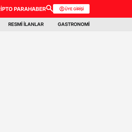
İPTO PARA
HABER
ÜYE GİRİŞİ
RESMİ İLANLAR
GASTRONOMİ