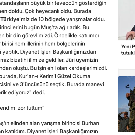
atandaşların büyük bir teveccüh gösterdiğini
n doldu. Çok heyecanlı oldu. Burada
.
Türkiye
'miz de 10 bölgede yarışmalar oldu.
rincilerini bugün Muş'ta ağırladık. Bu
n bir din görevlimizdi. Öncelikle katılımcı
birisi hem illerinin hem bölgelerinin
Yeni P
li yaptık. Diyanet İşleri Başkanlığımızdan
tutuk
z bizatihi ilimize geldiler. Jüri üyemizin
an oluştu. Bu işin ehli olan kardeşlerimizdi.
 burada, Kur'an-ı Kerim'i Güzel Okuma
'ncisini ve 3'üncüsünü seçtik. Burada manevi
ebrik ediyoruz" dedi.
endimi zor tuttum"
ş'ın elinden alan yarışma birincisi Burhan
 katıldım. Diyanet İşleri Başkanlığımızın