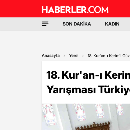
SON DAKİKA
KADIN
Anasayfa
Yerel
18. Kur'an-ı Kerim'i Gü
18. Kur'an-ı Ker
Yarışması Türkiye