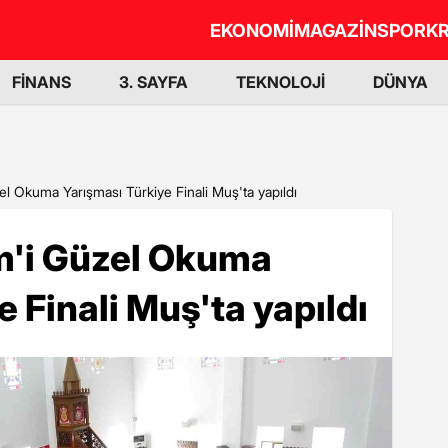
EKONOMİ
MAGAZİN
SPOR
KR
FİNANS
3. SAYFA
TEKNOLOJİ
DÜNYA
zel Okuma Yarışması Türkiye Finali Muş'ta yapıldı
im'i Güzel Okuma
 Finali Muş'ta yapıldı