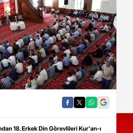
ndan 18. Erkek Din Görevlileri Kur'an-ı