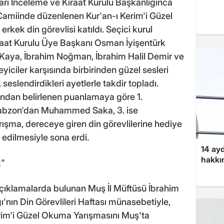
arı İnceleme ve Kıraat Kurulu Başkanlığınca
Camiinde düzenlenen Kur'an-ı Kerim'i Güzel
kek din görevlisi katıldı. Seçici kurul
Kıraat Kurulu Üye Başkanı Osman İyişentürk
t Kaya, İbrahim Noğman, İbrahim Halil Demir ve
eyiciler karşısında birbirinden güzel sesleri
, seslendirdikleri ayetlerle takdir topladı.
ından belirlenen puanlamaya göre 1.
rabzon'dan Muhammed Saka, 3. ise
ışma, dereceye giren din görevlilerine hediye
 edilmesiyle sona erdi.
14 ayd
hakkın
k"
çıklamalarda bulunan Muş İl Müftüsü İbrahim
ğı'nın Din Görevlileri Haftası münasebetiyle,
Kerim'i Güzel Okuma Yarışmasını Muş'ta