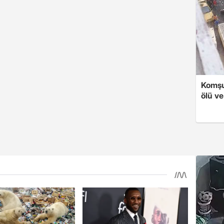
Komşu
ölü ve