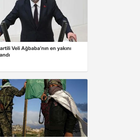
artili Veli Ağbaba’nın en yakını
landı