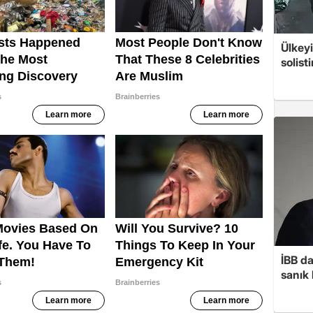
Ülkeyi
solist
İBB d
sanık