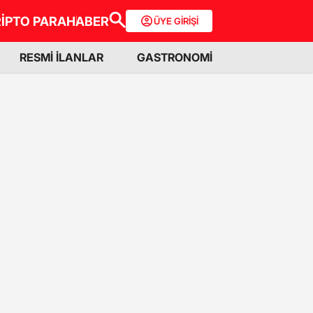
İPTO PARA
HABER
ÜYE GİRİŞİ
RESMİ İLANLAR
GASTRONOMİ