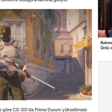
Babası
Ünlü 
lere göre CS: GO'da Prime Durum yükseltmesi