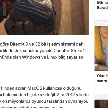
Gitme
Burad
 göre DirectX 9 ve 32 bit işletim sistemi dahil
 artık destek sunulmayacak. Counter-Strike 2,
münde olan Windows ve Linux bilgisayarları
Okul 
sonra 
 1'inden azının MacOS kullanıcısı olduğunu
 bakımından hiç de az değil. Zira 2012 yılında
y on milyonlarca oyuncu tarafından oynanıyor.
binlerce olduğu anlamına geliyor.