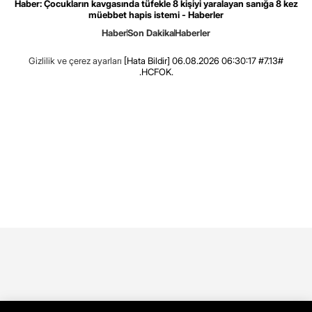
Haber: Çocukların kavgasında tüfekle 8 kişiyi yaralayan sanığa 8 kez
müebbet hapis istemi - Haberler
Haber
Son Dakika
Haberler
Gizlilik ve çerez ayarları
[Hata Bildir]
06.08.2026 06:30:17 #7.13#
.HCFOK.