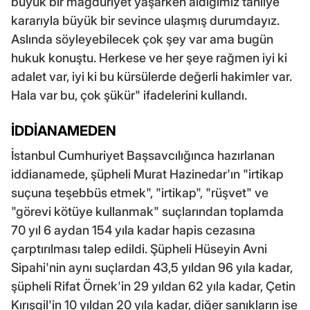
büyük bir mağduriyet yaşarken aldığımız tahliye
kararıyla büyük bir sevince ulaşmış durumdayız.
Aslında söyleyebilecek çok şey var ama bugün
hukuk konuştu. Herkese ve her şeye rağmen iyi ki
adalet var, iyi ki bu kürsülerde değerli hakimler var.
Hala var bu, çok şükür" ifadelerini kullandı.
İDDİANAMEDEN
İstanbul Cumhuriyet Başsavcılığınca hazırlanan
iddianamede, şüpheli Murat Hazinedar'ın "irtikap
suçuna teşebbüs etmek", "irtikap", "rüşvet" ve
"görevi kötüye kullanmak" suçlarından toplamda
70 yıl 6 aydan 154 yıla kadar hapis cezasına
çarptırılması talep edildi. Şüpheli Hüseyin Avni
Sipahi'nin aynı suçlardan 43,5 yıldan 96 yıla kadar,
şüpheli Rifat Örnek'in 29 yıldan 62 yıla kadar, Çetin
Kırışgil'in 10 yıldan 20 yıla kadar, diğer sanıkların ise