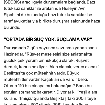
(SEGBİS) aracılığıyla duruşmalara bağlandı. Bazı
tutuksuz sanıklar ile aralarında Hüseyin Avni
Sipahi'ni de bulunduğu bazı tutuklu sanıklar ise
taraf avukatlarıyla birlikte duruşma salonunda hazır
bulundu.
"ORTADA BİR SUÇ YOK, SUÇLAMA VAR"
Duruşmada 2 gün boyunca savunma yapan sanık
Hazinedar, "Rüşvet meselesini size anlatmakta
güçlük çekiyorum bir hukukçu olarak. Rüşvet
demek, kanun ne diyor, 'Alan olacak, veren olacak.'
Beşiktaş'ta çok müteahhit vardır. Büyük
müteahhitler vardır. Kaçakları da vardır belki.
Oturup 110 bin binaya mı bakacağım? Bana bu
soruları sormanız hakarettir. Diyorlar ki, 'Yeşil alanı
kullandırtmışız.' Şu anda Beşiktaş'taki 300 siteye
kullandırılıyor. 300 sitenin 298'i benden önce