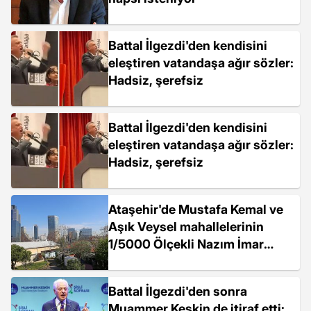
Battal İlgezdi'den kendisini
eleştiren vatandaşa ağır sözler:
Hadsiz, şerefsiz
Battal İlgezdi'den kendisini
eleştiren vatandaşa ağır sözler:
Hadsiz, şerefsiz
Ataşehir'de Mustafa Kemal ve
Aşık Veysel mahallelerinin
1/5000 Ölçekli Nazım İmar
Planları Onaylandı
Battal İlgezdi'den sonra
Muammer Keskin de itiraf etti: