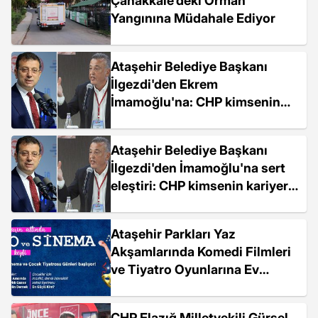
Çanakkale'deki Orman
Yangınına Müdahale Ediyor
Ataşehir Belediye Başkanı
İlgezdi'den Ekrem
İmamoğlu'na: CHP kimsenin
kariyer yapma yeri değil
Ataşehir Belediye Başkanı
İlgezdi'den İmamoğlu'na sert
eleştiri: CHP kimsenin kariyer
yapma yeri değil
Ataşehir Parkları Yaz
Akşamlarında Komedi Filmleri
ve Tiyatro Oyunlarına Ev
Sahipliği Yapacak
CHP Elazığ Milletvekili Gürsel