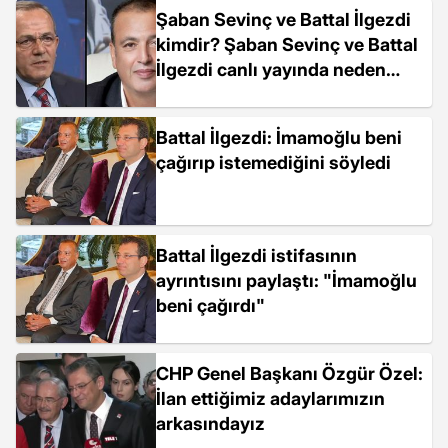
Şaban Sevinç ve Battal İlgezdi
kimdir? Şaban Sevinç ve Battal
İlgezdi canlı yayında neden
tartıştı?
Battal İlgezdi: İmamoğlu beni
çağırıp istemediğini söyledi
Battal İlgezdi istifasının
ayrıntısını paylaştı: "İmamoğlu
beni çağırdı"
CHP Genel Başkanı Özgür Özel:
İlan ettiğimiz adaylarımızın
arkasındayız