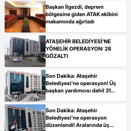
Başkan İlgezdi, deprem
bölgesine giden ATAK ekibini
makamında ağırladı
ATAŞEHİR BELEDİYESİ'NE
YÖNELİK OPERASYON: 28
GÖZALTI
Son Dakika: Ataşehir
Belediyesi'ne operasyon! Üç
başkan yardımcısı dahil 31
şüpheli gözaltında
Son Dakika: Ataşehir
Belediyesi'ne operasyon
düzenlendi! Aralarında üç