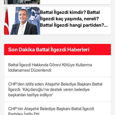
başkan yardımcısının da
bulunduğu 28 kişi gözaltında
Battal İlgezdi kimdir? Battal
İlgezdi kaç yaşında, nereli?
Battal İlgezdi hangi partiden?
Battal İlgezdi hayatı ve
biyografisi!
Son Dakika Battal İlgezdi Haberleri
Battal İlgezdi Hakkında Görevi Kötüye Kullanma
İddianamesi Düzenlendi
CHP'den istifa eden Ataşehir Belediye Başkanı Battal
İlgezdi: 'Kılıçdaroğlu'na destek veren belediye
başkanları tasfiye ediliyor'
CHP'nin Ataşehir Belediye Başkanı Battal İlgezdi
Partiden İstifa Etti