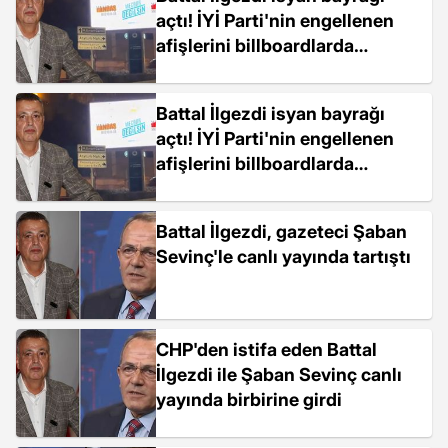
açtı! İYİ Parti'nin engellenen
afişlerini billboardlarda
yayınladı
Battal İlgezdi isyan bayrağı
açtı! İYİ Parti'nin engellenen
afişlerini billboardlarda
yayınladı
Battal İlgezdi, gazeteci Şaban
Sevinç'le canlı yayında tartıştı
CHP'den istifa eden Battal
İlgezdi ile Şaban Sevinç canlı
yayında birbirine girdi