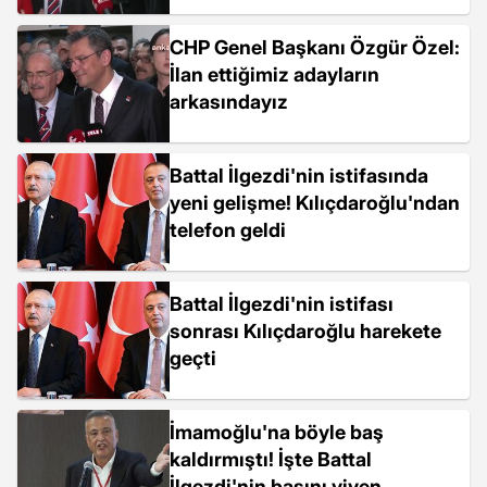
CHP Genel Başkanı Özgür Özel:
İlan ettiğimiz adayların
arkasındayız
Battal İlgezdi'nin istifasında
yeni gelişme! Kılıçdaroğlu'ndan
telefon geldi
Battal İlgezdi'nin istifası
sonrası Kılıçdaroğlu harekete
geçti
İmamoğlu'na böyle baş
kaldırmıştı! İşte Battal
İlgezdi'nin başını yiyen