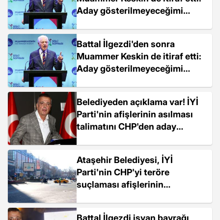
Aday gösterilmeyeceğimi
İmamoğlu tebliğ etti
Battal İlgezdi'den sonra
Muammer Keskin de itiraf etti:
Aday gösterilmeyeceğimi
İmamoğlu tebliğ etti
Belediyeden açıklama var! İYİ
Parti'nin afişlerinin asılması
talimatını CHP'den aday
gösterilmeyen İlgezdi mi verdi?
Ataşehir Belediyesi, İYİ
Parti'nin CHP'yi teröre
suçlaması afişlerinin
sorumluluğunu reddetti
Battal İlgezdi isyan bayrağı