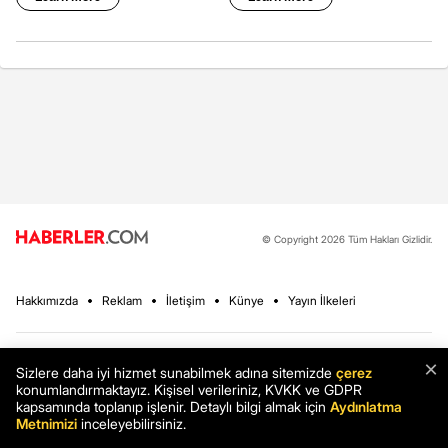
© Copyright 2026 Tüm Hakları Gizlidir.
Hakkımızda
Reklam
İletişim
Künye
Yayın İlkeleri
×
Haberler
Son Dakika
Sizlere daha iyi hizmet sunabilmek adına sitemizde
çerez
konumlandırmaktayız. Kişisel verileriniz, KVKK ve GDPR
Ekonomi
Sağlık
kapsamında toplanıp işlenir. Detaylı bilgi almak için
Aydınlatma
Metnimizi
inceleyebilirsiniz.
Spor
Teknoloji