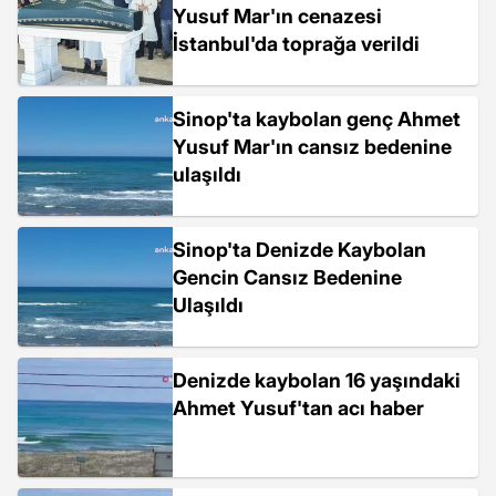
Yusuf Mar'ın cenazesi
İstanbul'da toprağa verildi
Sinop'ta kaybolan genç Ahmet
Yusuf Mar'ın cansız bedenine
ulaşıldı
Sinop'ta Denizde Kaybolan
Gencin Cansız Bedenine
Ulaşıldı
Denizde kaybolan 16 yaşındaki
Ahmet Yusuf'tan acı haber