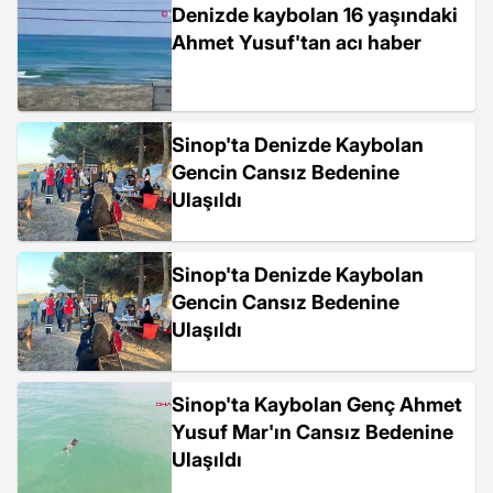
Denizde kaybolan 16 yaşındaki
Ahmet Yusuf'tan acı haber
Sinop'ta Denizde Kaybolan
Gencin Cansız Bedenine
Ulaşıldı
Sinop'ta Denizde Kaybolan
Gencin Cansız Bedenine
Ulaşıldı
Sinop'ta Kaybolan Genç Ahmet
Yusuf Mar'ın Cansız Bedenine
Ulaşıldı