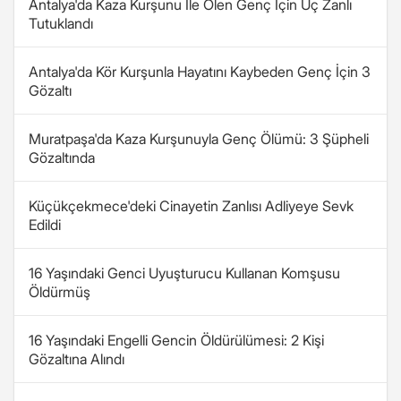
Antalya'da Kaza Kurşunu İle Ölen Genç İçin Üç Zanlı
Tutuklandı
Antalya'da Kör Kurşunla Hayatını Kaybeden Genç İçin 3
Gözaltı
Muratpaşa'da Kaza Kurşunuyla Genç Ölümü: 3 Şüpheli
Gözaltında
Küçükçekmece'deki Cinayetin Zanlısı Adliyeye Sevk
Edildi
16 Yaşındaki Genci Uyuşturucu Kullanan Komşusu
Öldürmüş
16 Yaşındaki Engelli Gencin Öldürülümesi: 2 Kişi
Gözaltına Alındı