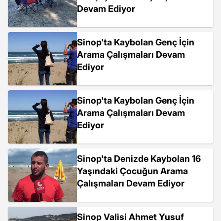
Devam Ediyor
Sinop'ta Kaybolan Genç İçin
Arama Çalışmaları Devam
Ediyor
Sinop'ta Kaybolan Genç İçin
Arama Çalışmaları Devam
Ediyor
Sinop'ta Denizde Kaybolan 16
Yaşındaki Çocuğun Arama
Çalışmaları Devam Ediyor
Sinop Valisi Ahmet Yusuf