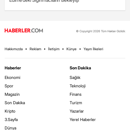
Edirne'deki Sığınmacıların Bekleyişi
© Copyright 2026 Tüm Hakları Gizlidir.
Hakkımızda
Reklam
İletişim
Künye
Yayın İlkeleri
Haberler
Son Dakika
Ekonomi
Sağlık
Spor
Teknoloji
Magazin
Finans
Son Dakika
Turizm
Kripto
Yazarlar
3.Sayfa
Yerel Haberler
Dünya