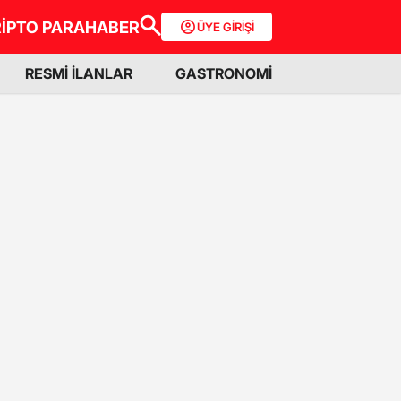
İPTO PARA
HABER
ÜYE GİRİŞİ
RESMİ İLANLAR
GASTRONOMİ