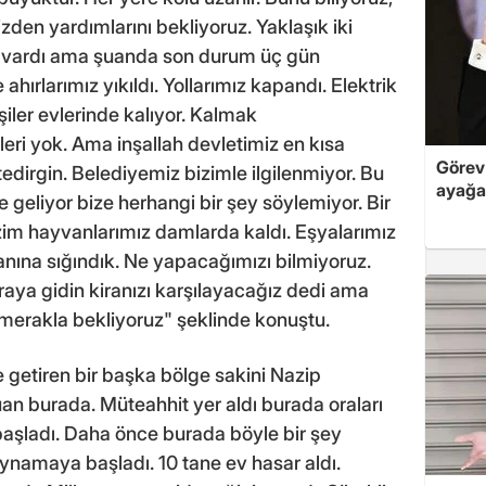
den yardımlarını bekliyoruz. Yaklaşık iki
r vardı ama şuanda son durum üç gün
ahırlarımız yıkıldı. Yollarımız kapandı. Elektrik
şiler evlerinde kalıyor. Kalmak
ri yok. Ama inşallah devletimiz en kısa
Görev 
edirgin. Belediyemiz bizimle ilgilenmiyor. Bu
ayağa
geliyor bize herhangi bir şey söylemiyor. Bir
im hayvanlarımız damlarda kaldı. Eşyalarımız
anına sığındık. Ne yapacağımızı bilmiyoruz.
aya gidin kiranızı karşılayacağız dedi ama
merakla bekliyoruz" şeklinde konuştu.
e getiren bir başka bölge sakini Nazip
an burada. Müteahhit yer aldı burada oraları
aşladı. Daha önce burada böyle bir şey
oynamaya başladı. 10 tane ev hasar aldı.