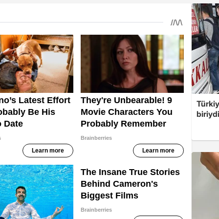
Türki
biriyd