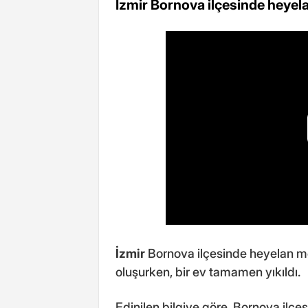
İzmir Bornova ilçesinde heyel
İzmir
Bornova ilçesinde heyelan me
oluşurken, bir ev tamamen yıkıldı.
Edinilen bilgiye göre, Bornova ilçe