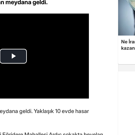
an meydana geldi.
Ne İra
kazan
ydana geldi. Yaklaşık 10 evde hasar
si Eğridere Mahallesi Ardıç sokakta heyelan