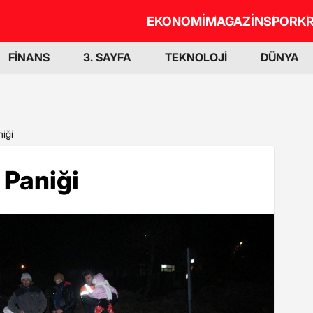
EKONOMİ
MAGAZİN
SPOR
KR
FİNANS
3. SAYFA
TEKNOLOJİ
DÜNYA
iği
 Paniği