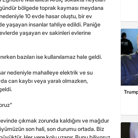
0 gündür bölgede toprak kayması meydana
nedeniyle 10 evde hasar oluştu, bir ev
e yaşayan insanlar tahliye edildi. Paniğe
vlerde yaşayan ev sakinleri evlerine
ırken bazıları ise kullanılamaz hale geldi.
sar nedeniyle mahalleye elektrik ve su
ayda can kaybı veya yaralı olmazken,
eldi.
Trump
oruz"
evinde çıkmak zorunda kaldığını ve mağdur
Köyümüzün son hali, son durumu ortada. Biz
yüktür. Her yere kolu uzanır. Bunu biliyoruz,