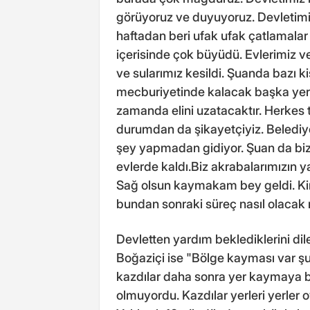
görüyoruz ve duyuyoruz. Devletimiz
haftadan beri ufak ufak çatlamala
içerisinde çok büyüdü. Evlerimiz ve 
ve sularımız kesildi. Şuanda bazı ki
mecburiyetinde kalacak başka yerle
zamanda elini uzatacaktır. Herkes t
durumdan da şikayetçiyiz. Belediye 
şey yapmadan gidiyor. Şuan da biz
evlerde kaldı.Biz akrabalarımızın y
Sağ olsun kaymakam bey geldi. Kir
bundan sonraki süreç nasıl olacak 
Devletten yardım beklediklerini dil
Boğaziçi ise "Bölge kayması var şu
kazdılar daha sonra yer kaymaya b
olmuyordu. Kazdılar yerleri yerler 