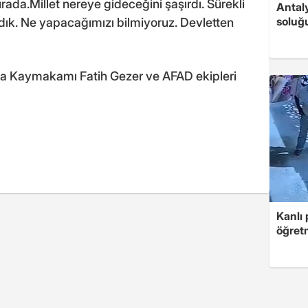
ada.Millet nereye gideceğini şaşırdı. Sürekli
Antaly
soluğ
aldık. Ne yapacağımızı bilmiyoruz. Devletten
a Kaymakamı Fatih Gezer ve AFAD ekipleri
Kanlı 
öğretm