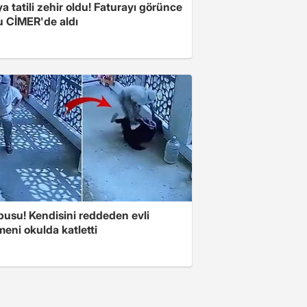
a tatili zehir oldu! Faturayı görünce
u CİMER'de aldı
pusu! Kendisini reddeden evli
eni okulda katletti