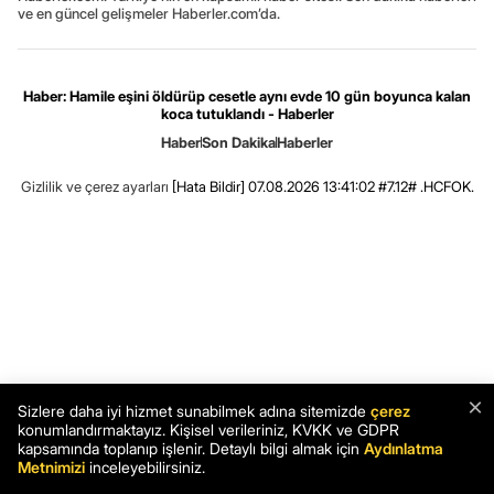
ve en güncel gelişmeler Haberler.com’da.
Haber: Hamile eşini öldürüp cesetle aynı evde 10 gün boyunca kalan
koca tutuklandı - Haberler
Haber
Son Dakika
Haberler
Gizlilik ve çerez ayarları
[Hata Bildir]
07.08.2026 13:41:02 #7.12# .HCFOK.
×
Sizlere daha iyi hizmet sunabilmek adına sitemizde
çerez
konumlandırmaktayız. Kişisel verileriniz, KVKK ve GDPR
kapsamında toplanıp işlenir. Detaylı bilgi almak için
Aydınlatma
Metnimizi
inceleyebilirsiniz.