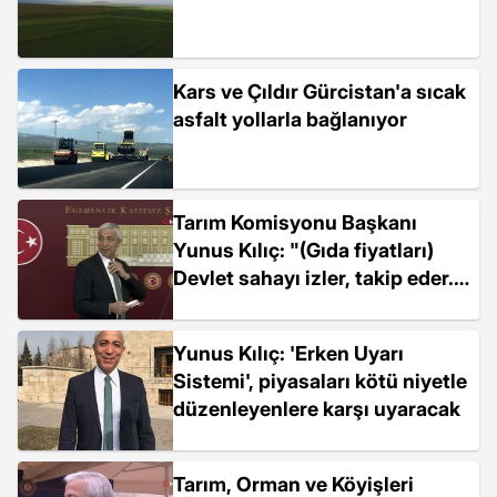
Kars ve Çıldır Gürcistan'a sıcak
asfalt yollarla bağlanıyor
Tarım Komisyonu Başkanı
Yunus Kılıç: "(Gıda fiyatları)
Devlet sahayı izler, takip eder.
Rafa kaça geliyor, kaça satılıyor
daha fazla izlenecek.
Yunus Kılıç: 'Erken Uyarı
Sistemi', piyasaları kötü niyetle
düzenleyenlere karşı uyaracak
Tarım, Orman ve Köyişleri