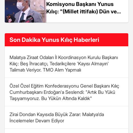
Komisyonu Başkanı Yunus
Kılıç: "(Millet ittifakı) Dün ve
bundan sonraki dönemde bu
iddiasını Meral Akşener gibi dik
bir...
Son Dakika Yunus Kılıç Haberleri
Malatya Ziraat Odaları İl Koordinasyon Kurulu Başkanı
Kılıç: Beş İhracatçı, Tedarikçilere 'Kayısı Almayın'
Talimatı Veriyor. TMO Alım Yapmalı
Özel Özel Eğitim Konfederasyonu Genel Başkanı Kılıç
Cumhurbaşkanı Erdoğan'a Seslendi: "Artık Bu Yükü
Taşıyamıyoruz. Bu Yükün Altında Kaldık"
Zirai Dondan Kayısıda Büyük Zarar: Malatya'da
İncelemeler Devam Ediyor