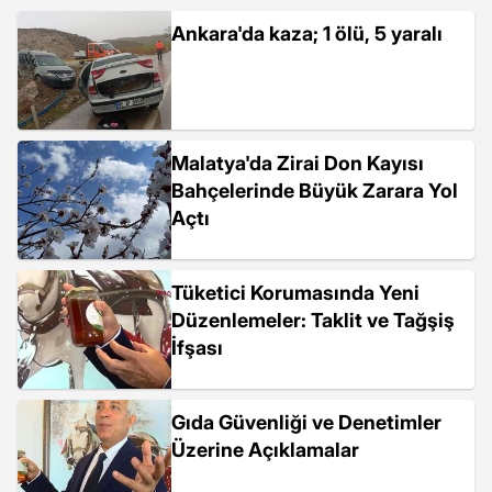
Ankara'da kaza; 1 ölü, 5 yaralı
Malatya'da Zirai Don Kayısı
Bahçelerinde Büyük Zarara Yol
Açtı
Tüketici Korumasında Yeni
Düzenlemeler: Taklit ve Tağşiş
İfşası
Gıda Güvenliği ve Denetimler
Üzerine Açıklamalar