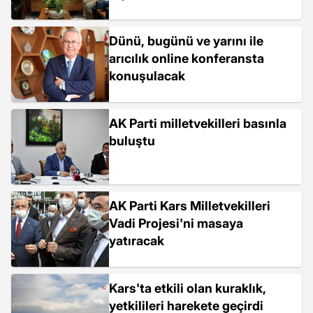
değerlendirdi
Dünü, bugünü ve yarını ile
arıcılık online konferansta
konuşulacak
AK Parti milletvekilleri basınla
buluştu
AK Parti Kars Milletvekilleri
Vadi Projesi'ni masaya
yatıracak
Kars'ta etkili olan kuraklık,
yetkilileri harekete geçirdi