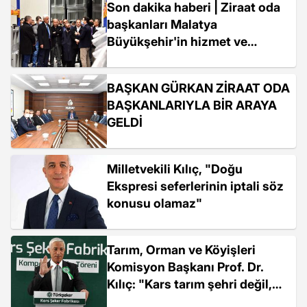
Son dakika haberi | Ziraat oda
başkanları Malatya
Büyükşehir'in hizmet ve
yatırımlarını gezdi
BAŞKAN GÜRKAN ZİRAAT ODA
BAŞKANLARIYLA BİR ARAYA
GELDİ
Milletvekili Kılıç, "Doğu
Ekspresi seferlerinin iptali söz
konusu olamaz"
Tarım, Orman ve Köyişleri
Komisyon Başkanı Prof. Dr.
Kılıç: "Kars tarım şehri değil,
tarıma dayalı hayvancılık