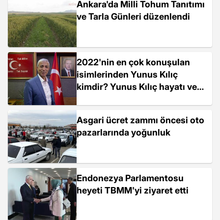
Ankara'da Milli Tohum Tanıtımı
ve Tarla Günleri düzenlendi
2022'nin en çok konuşulan
isimlerinden Yunus Kılıç
kimdir? Yunus Kılıç hayatı ve
biyografisi!
Asgari ücret zammı öncesi oto
pazarlarında yoğunluk
Endonezya Parlamentosu
heyeti TBMM'yi ziyaret etti