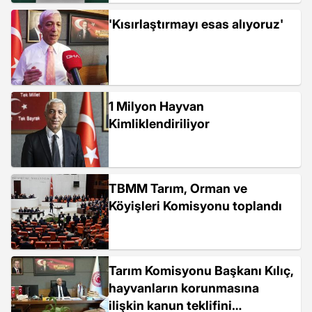
şehridir"
'Kısırlaştırmayı esas alıyoruz'
1 Milyon Hayvan
Kimliklendiriliyor
TBMM Tarım, Orman ve
Köyişleri Komisyonu toplandı
Tarım Komisyonu Başkanı Kılıç,
hayvanların korunmasına
ilişkin kanun teklifini