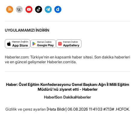
UYGULAMAMIZI İNDİRİN
Haberler.com: Türkiye’nin en kapsamlı haber sitesi. Son dakika haberleri
ve en güncel gelişmeler Haberler.com’da.
Haber: Özel Eğitim Konfederasyonu Genel Başkanı Ağrı İl Milli Eğitim
Müdürü'nü ziyaret etti - Haberler
Haber
Son Dakika
Haberler
Gizlilik ve çerez ayarları
[Hata Bildir]
06.08.2026 11:41:03 #7.13# .HCFOK.