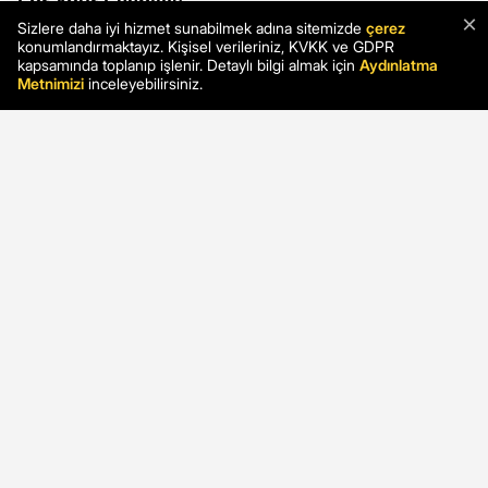
×
Sizlere daha iyi hizmet sunabilmek adına sitemizde
çerez
konumlandırmaktayız. Kişisel verileriniz, KVKK ve GDPR
kapsamında toplanıp işlenir. Detaylı bilgi almak için
Aydınlatma
Metnimizi
inceleyebilirsiniz.