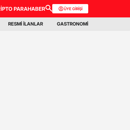
İPTO PARA
HABER
ÜYE GİRİŞİ
RESMİ İLANLAR
GASTRONOMİ