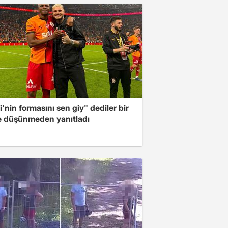
i'nin formasını sen giy" dediler bir
e düşünmeden yanıtladı