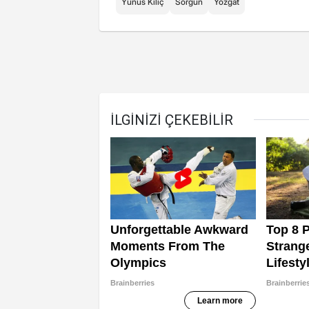
Yunus Kılıç
Sorgun
Yozgat