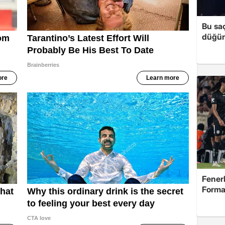
Bu sa
düğün 
Fenerb
Forma