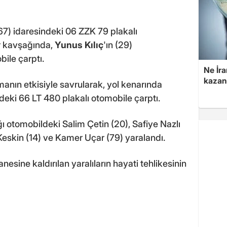
(67) idaresindeki 06 ZZK 79 plakalı
r kavşağında,
Yunus Kılıç
'ın (29)
ile çarptı.
Ne İra
kazan
anın etkisiyle savrularak, yol kenarında
deki 66 LT 480 plakalı otomobile çarptı.
ğı otomobildeki Salim Çetin (20), Safiye Nazlı
eskin (14) ve Kamer Uçar (79) yaralandı.
sine kaldırılan yaralıların hayati tehlikesinin