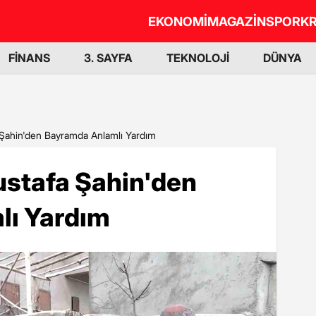
EKONOMİ
MAGAZİN
SPOR
KR
FİNANS
3. SAYFA
TEKNOLOJİ
DÜNYA
Şahin'den Bayramda Anlamlı Yardım
stafa Şahin'den
lı Yardım