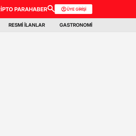
İPTO PARA
HABER
ÜYE GİRİŞİ
RESMİ İLANLAR
GASTRONOMİ