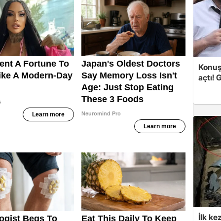
Konuşa
açtı! 
İlk ke