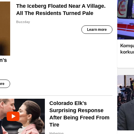
Komşu
korku