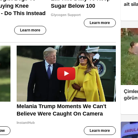
ait sil
Çimle
görünt