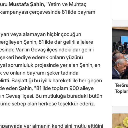
muru
Mustafa Şahin
, 'Yetim ve Muhtaç
 kampanyası çerçevesinde 81 ilde bayram
yan veya alamayan hiçbir çocuğun
rgileyen Şahin, 81 ilde dar gelirli ailelere
inde Van'ın Gevaş ilçesindeki dar gelirli
m şekeri hediye ederek onların yüzünü
al sorumluluk projesinde yer alan Şahin, en
 ve onların bayramı şeker tadında
ti. Başlattığı bu iyilik hareketi ile her geçen
Terör
ade eden Şahin, "81 ilde toplam 900 aileye
Toplan
'ın Gevaş ilçesi. Bu mutluluğa buradaki bütün
süme sebep olan herkese teşekkür ederiz.
anyada yer almanın kendisini mutlu ettiğini