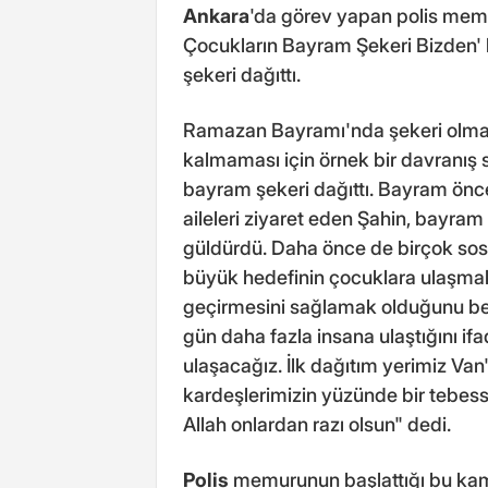
Ankara
'da görev yapan polis me
Çocukların Bayram Şekeri Bizden'
şekeri dağıttı.
Ramazan Bayramı'nda şekeri olma
kalmaması için örnek bir davranış se
bayram şekeri dağıttı. Bayram önces
aileleri ziyaret eden Şahin, bayra
güldürdü. Daha önce de birçok sosy
büyük hedefinin çocuklara ulaşmak
geçirmesini sağlamak olduğunu belirt
gün daha fazla insana ulaştığını if
ulaşacağız. İlk dağıtım yerimiz Van
kardeşlerimizin yüzünde bir tebes
Allah onlardan razı olsun" dedi.
Polis
memurunun başlattığı bu kamp