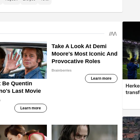
Herke
trans