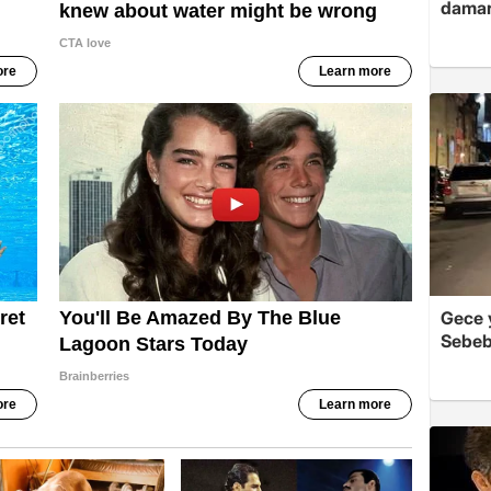
damar
Gece y
Sebeb