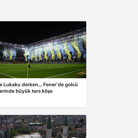
s Lukaku derken... Fener'de golcü
ferinde büyük ters köşe