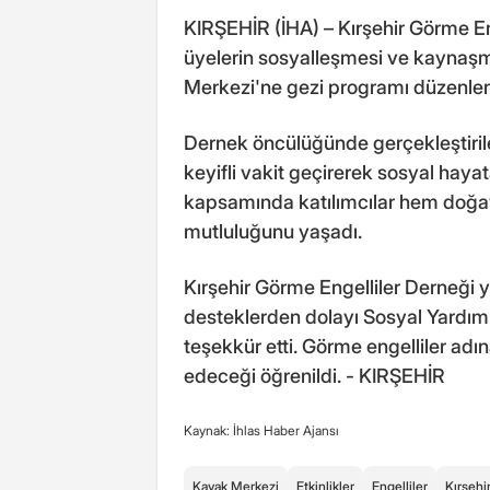
KIRŞEHİR (İHA) – Kırşehir Görme En
üyelerin sosyalleşmesi ve kaynaş
Merkezi'ne gezi programı düzenlen
Dernek öncülüğünde gerçekleştirilen
keyifli vakit geçirerek sosyal haya
kapsamında katılımcılar hem doğay
mutluluğunu yaşadı.
Kırşehir Görme Engelliler Derneği ye
desteklerden dolayı Sosyal Yardı
teşekkür etti. Görme engelliler adın
edeceği öğrenildi. - KIRŞEHİR
Kaynak: İhlas Haber Ajansı
Kayak Merkezi
Etkinlikler
Engelliler
Kırşehi