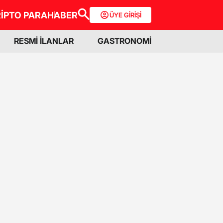
İPTO PARA
HABER
ÜYE GİRİŞİ
RESMİ İLANLAR
GASTRONOMİ