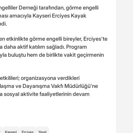
gelliler Derneği tarafından, görme engelli
ması amacıyla Kayseri Erciyes Kayak
di.
 etkinlikte görme engelli bireyler, Erciyes'te
ta daha aktif katılım sağladı. Program
la buluştu hem de birlikte vakit geçirmenin
tkilileri; organizasyona verdikleri
mlaşma ve Dayanışma Vakfı Müdürlüğü'ne
a sosyal aktivite faaliyetlerinin devam
r
Kayseri
Erciyes
Yerel