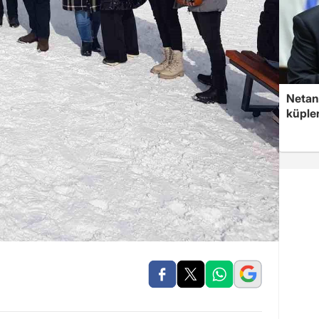
Netan
küple