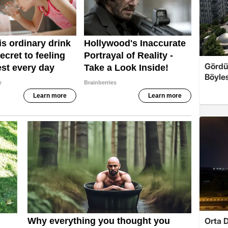
Gördü
Böyles
Orta D